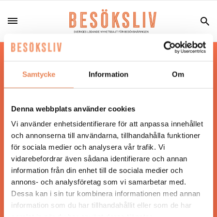
Hos oss läser du landets mest uppdaterade
nyheter och snackisar inom besöksnäringen.
Samtycke
Information
Om
Besöksliv i sin tryckta form är ett affärsmagasin
för ägare och ledare inom besöksnäringen.
Tidningen ges ut av
Visita
.
Denna webbplats använder cookies
Vi använder enhetsidentifierare för att anpassa innehållet
och annonserna till användarna, tillhandahålla funktioner
för sociala medier och analysera vår trafik. Vi
ANSVARIG UTGIVARE
vidarebefordrar även sådana identifierare och annan
Jonas Siljhammar
information från din enhet till de sociala medier och
annons- och analysföretag som vi samarbetar med.
Dessa kan i sin tur kombinera informationen med annan
UPPHOVSRÄTT
information som du har tillhandahållit eller som de har
samlat in när du har använt deras tjänster.