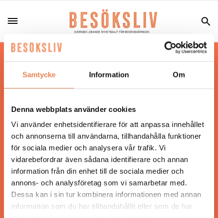
Hos oss läser du landets mest uppdaterade
nyheter och snackisar inom besöksnäringen.
Samtycke
Information
Om
Besöksliv i sin tryckta form är ett affärsmagasin
för ägare och ledare inom besöksnäringen.
Tidningen ges ut av
Visita
.
Denna webbplats använder cookies
Vi använder enhetsidentifierare för att anpassa innehållet
och annonserna till användarna, tillhandahålla funktioner
för sociala medier och analysera vår trafik. Vi
ANSVARIG UTGIVARE
vidarebefordrar även sådana identifierare och annan
Jonas Siljhammar
information från din enhet till de sociala medier och
annons- och analysföretag som vi samarbetar med.
Dessa kan i sin tur kombinera informationen med annan
UPPHOVSRÄTT
information som du har tillhandahållit eller som de har
samlat in när du har använt deras tjänster.