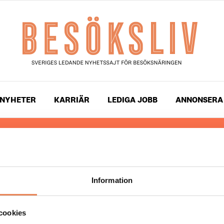
NYHETER
KARRIÄR
LEDIGA JOBB
ANNONSERA
 läser du landets mest uppdaterade nyheter och snackis
ingen. Besöksliv i sin tryckta form är ett affärsmagasin 
ch ledare inom besöksnäringen. Tidningen ges ut av
Visi
Information
UPPHOVSRÄTT
cookies