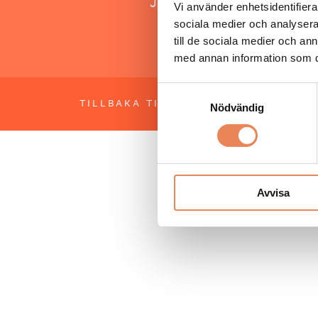
Jonas Siljhammar
Vi använder enhetsidentifierar
sociala medier och analysera 
till de sociala medier och a
med annan information som du 
Samtyckesval
TILLBAKA TILL TOPPEN
OM BESÖKS
Nödvändig
Avvisa