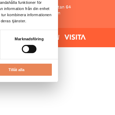
Besöksliv
andahålla funktioner för
Spoon, Brännkyrkagatan 64
n information från din enhet
118 23 Stockholm
 tur kombinera informationen
deras tjänster.
Marknadsföring
Tillåt alla