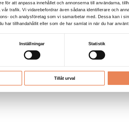
Allt material på besoksliv.se är skyddat
e för att anpassa innehållet och annonserna till användarna, tillh
enligt lagen om upphovsrätt.
vår trafik. Vi vidarebefordrar även sådana identifierare och anna
nnons- och analysföretag som vi samarbetar med. Dessa kan i sin
har tillhandahållit eller som de har samlat in när du har använt 
LIV
PRENUMERERA
ANNONSERA
Inställningar
Statistik
Tillåt urval