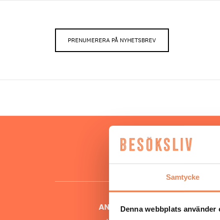
PRENUMERERA PÅ NYHETSBREV
Hos oss
besöksnär
o
Samtycke
ANSVARIG UTGIVARE
Denna webbplats använder 