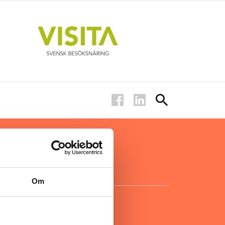
ar inom
för ägare
ta
.
Om
KONTAKT