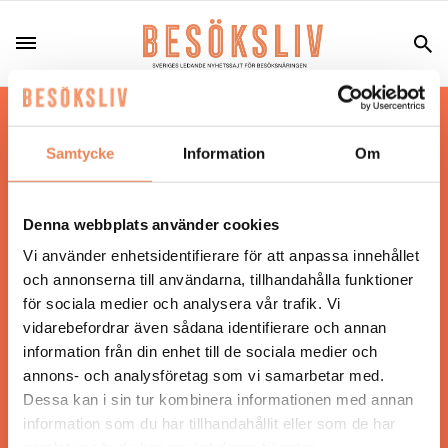
Hos oss läser du landets mest uppdaterade
nyheter och snackisar inom besöksnäringen.
Samtycke
Information
Om
Besöksliv i sin tryckta form är ett affärsmagasin
för ägare och ledare inom besöksnäringen.
Tidningen ges ut av
Visita
.
Denna webbplats använder cookies
Vi använder enhetsidentifierare för att anpassa innehållet
och annonserna till användarna, tillhandahålla funktioner
för sociala medier och analysera vår trafik. Vi
ANSVARIG UTGIVARE
vidarebefordrar även sådana identifierare och annan
Jonas Siljhammar
information från din enhet till de sociala medier och
annons- och analysföretag som vi samarbetar med.
Dessa kan i sin tur kombinera informationen med annan
UPPHOVSRÄTT
information som du har tillhandahållit eller som de har
samlat in när du har använt deras tjänster.