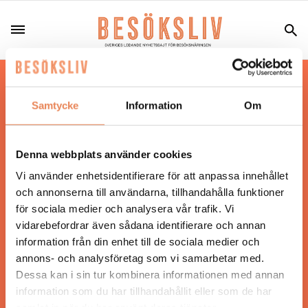
Hos oss läser du landets mest uppdaterade
nyheter och snackisar inom besöksnäringen.
Samtycke
Information
Om
Besöksliv i sin tryckta form är ett affärsmagasin
för ägare och ledare inom besöksnäringen.
Tidningen ges ut av
Visita
.
Denna webbplats använder cookies
Vi använder enhetsidentifierare för att anpassa innehållet
och annonserna till användarna, tillhandahålla funktioner
för sociala medier och analysera vår trafik. Vi
ANSVARIG UTGIVARE
vidarebefordrar även sådana identifierare och annan
Jonas Siljhammar
information från din enhet till de sociala medier och
annons- och analysföretag som vi samarbetar med.
Dessa kan i sin tur kombinera informationen med annan
UPPHOVSRÄTT
information som du har tillhandahållit eller som de har
samlat in när du har använt deras tjänster.