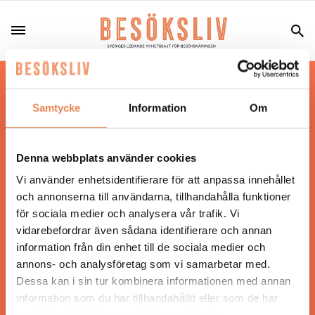
Hos oss läser du landets mest uppdaterade
nyheter och snackisar inom besöksnäringen.
Samtycke
Information
Om
Besöksliv i sin tryckta form är ett affärsmagasin
för ägare och ledare inom besöksnäringen.
Tidningen ges ut av
Visita
.
Denna webbplats använder cookies
Vi använder enhetsidentifierare för att anpassa innehållet
och annonserna till användarna, tillhandahålla funktioner
för sociala medier och analysera vår trafik. Vi
ANSVARIG UTGIVARE
vidarebefordrar även sådana identifierare och annan
Jonas Siljhammar
information från din enhet till de sociala medier och
annons- och analysföretag som vi samarbetar med.
Dessa kan i sin tur kombinera informationen med annan
UPPHOVSRÄTT
information som du har tillhandahållit eller som de har
samlat in när du har använt deras tjänster.