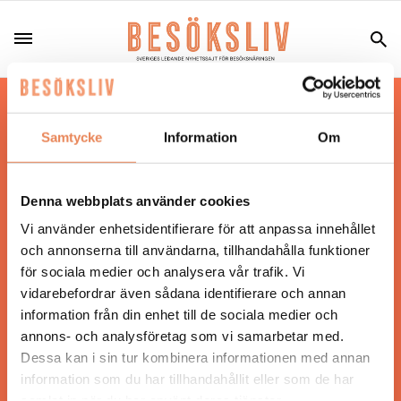
Hos oss läser du landets mest uppdaterade
nyheter och snackisar inom besöksnäringen.
Samtycke
Information
Om
Besöksliv i sin tryckta form är ett affärsmagasin
för ägare och ledare inom besöksnäringen.
Tidningen ges ut av
Visita
.
Denna webbplats använder cookies
Vi använder enhetsidentifierare för att anpassa innehållet
och annonserna till användarna, tillhandahålla funktioner
för sociala medier och analysera vår trafik. Vi
ANSVARIG UTGIVARE
vidarebefordrar även sådana identifierare och annan
Jonas Siljhammar
information från din enhet till de sociala medier och
annons- och analysföretag som vi samarbetar med.
Dessa kan i sin tur kombinera informationen med annan
UPPHOVSRÄTT
information som du har tillhandahållit eller som de har
samlat in när du har använt deras tjänster.