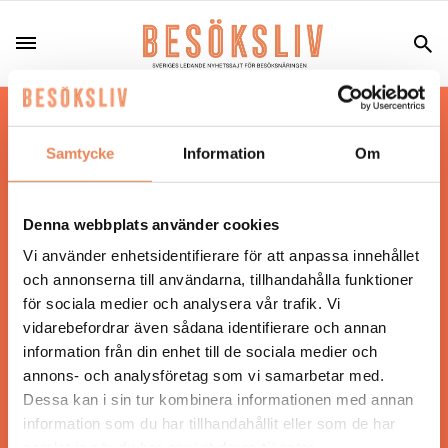
Hos oss läser du landets mest uppdaterade
nyheter och snackisar inom besöksnäringen.
Samtycke
Information
Om
Besöksliv i sin tryckta form är ett affärsmagasin
för ägare och ledare inom besöksnäringen.
Tidningen ges ut av
Visita
.
Denna webbplats använder cookies
Vi använder enhetsidentifierare för att anpassa innehållet
och annonserna till användarna, tillhandahålla funktioner
för sociala medier och analysera vår trafik. Vi
ANSVARIG UTGIVARE
vidarebefordrar även sådana identifierare och annan
Jonas Siljhammar
information från din enhet till de sociala medier och
annons- och analysföretag som vi samarbetar med.
Dessa kan i sin tur kombinera informationen med annan
UPPHOVSRÄTT
information som du har tillhandahållit eller som de har
samlat in när du har använt deras tjänster.