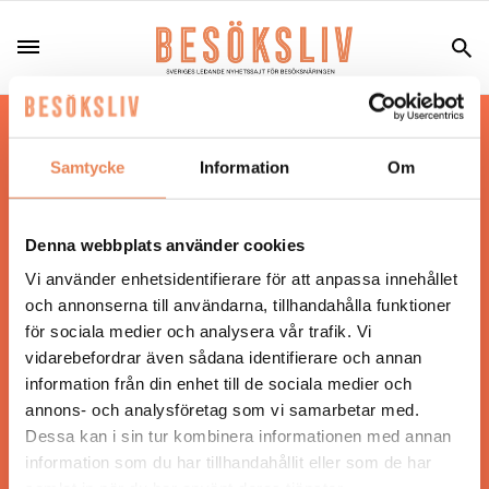
Hos oss läser du landets mest uppdaterade
nyheter och snackisar inom besöksnäringen.
Samtycke
Information
Om
Besöksliv i sin tryckta form är ett affärsmagasin
för ägare och ledare inom besöksnäringen.
Tidningen ges ut av
Visita
.
Denna webbplats använder cookies
Vi använder enhetsidentifierare för att anpassa innehållet
och annonserna till användarna, tillhandahålla funktioner
för sociala medier och analysera vår trafik. Vi
ANSVARIG UTGIVARE
vidarebefordrar även sådana identifierare och annan
Jonas Siljhammar
information från din enhet till de sociala medier och
annons- och analysföretag som vi samarbetar med.
Dessa kan i sin tur kombinera informationen med annan
UPPHOVSRÄTT
information som du har tillhandahållit eller som de har
samlat in när du har använt deras tjänster.