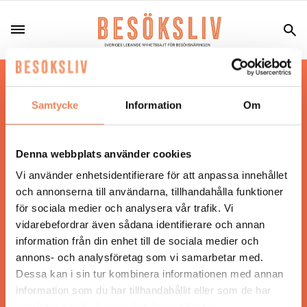
Hos oss läser du landets mest uppdaterade
nyheter och snackisar inom besöksnäringen.
Samtycke
Information
Om
Besöksliv i sin tryckta form är ett affärsmagasin
för ägare och ledare inom besöksnäringen.
Tidningen ges ut av
Visita
.
Denna webbplats använder cookies
Vi använder enhetsidentifierare för att anpassa innehållet
och annonserna till användarna, tillhandahålla funktioner
för sociala medier och analysera vår trafik. Vi
ANSVARIG UTGIVARE
vidarebefordrar även sådana identifierare och annan
Jonas Siljhammar
information från din enhet till de sociala medier och
annons- och analysföretag som vi samarbetar med.
Dessa kan i sin tur kombinera informationen med annan
UPPHOVSRÄTT
information som du har tillhandahållit eller som de har
samlat in när du har använt deras tjänster.