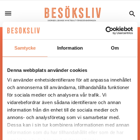
Hos oss läser du landets mest uppdaterade
nyheter och snackisar inom besöksnäringen.
Samtycke
Information
Om
Besöksliv i sin tryckta form är ett affärsmagasin
för ägare och ledare inom besöksnäringen.
Tidningen ges ut av
Visita
.
Denna webbplats använder cookies
Vi använder enhetsidentifierare för att anpassa innehållet
och annonserna till användarna, tillhandahålla funktioner
för sociala medier och analysera vår trafik. Vi
ANSVARIG UTGIVARE
vidarebefordrar även sådana identifierare och annan
Jonas Siljhammar
information från din enhet till de sociala medier och
annons- och analysföretag som vi samarbetar med.
Dessa kan i sin tur kombinera informationen med annan
UPPHOVSRÄTT
information som du har tillhandahållit eller som de har
samlat in när du har använt deras tjänster.