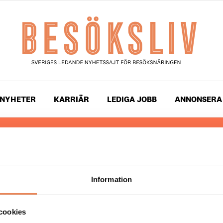
NYHETER
KARRIÄR
LEDIGA JOBB
ANNONSERA
 läser du landets mest uppdaterade nyheter och snackis
ingen. Besöksliv i sin tryckta form är ett affärsmagasin 
ch ledare inom besöksnäringen. Tidningen ges ut av
Visi
Information
UPPHOVSRÄTT
cookies