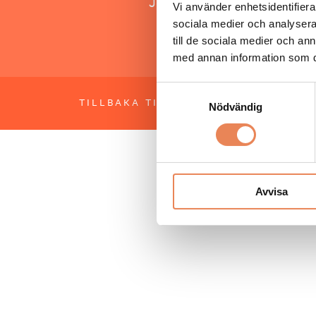
Jonas Siljhammar
Vi använder enhetsidentifierar
sociala medier och analysera 
till de sociala medier och a
med annan information som du 
Samtyckesval
TILLBAKA TILL TOPPEN
OM BESÖKS
Nödvändig
Avvisa