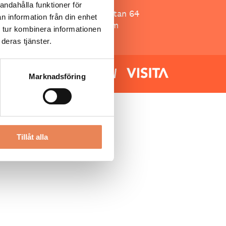
Besöksliv
andahålla funktioner för
Spoon, Brännkyrkagatan 64
n information från din enhet
118 23 Stockholm
 tur kombinera informationen
deras tjänster.
Marknadsföring
Tillåt alla