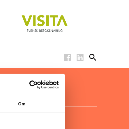
ar inom
för ägare
ta
.
Om
KONTAKT