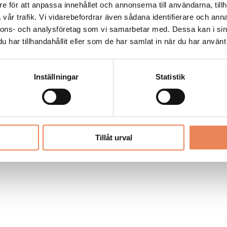
Allt material på besoksliv.se är skyddat
e för att anpassa innehållet och annonserna till användarna, tillh
enligt lagen om upphovsrätt.
vår trafik. Vi vidarebefordrar även sådana identifierare och anna
nnons- och analysföretag som vi samarbetar med. Dessa kan i sin
har tillhandahållit eller som de har samlat in när du har använt 
LIV
PRENUMERERA
ANNONSERA
Inställningar
Statistik
Tillåt urval