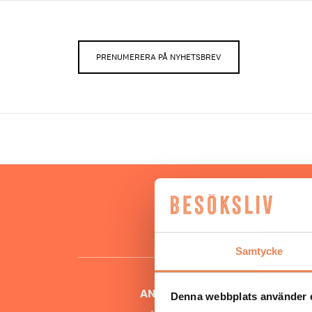
PRENUMERERA PÅ NYHETSBREV
Hos oss
besöksnär
o
Samtycke
ANSVARIG UTGIVARE
Denna webbplats använder 