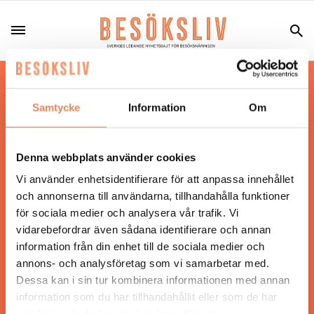
Hos oss läser du landets mest uppdaterade
nyheter och snackisar inom besöksnäringen.
Samtycke
Information
Om
Besöksliv i sin tryckta form är ett affärsmagasin
för ägare och ledare inom besöksnäringen.
Tidningen ges ut av
Visita
.
Denna webbplats använder cookies
Vi använder enhetsidentifierare för att anpassa innehållet
och annonserna till användarna, tillhandahålla funktioner
för sociala medier och analysera vår trafik. Vi
ANSVARIG UTGIVARE
vidarebefordrar även sådana identifierare och annan
Jonas Siljhammar
information från din enhet till de sociala medier och
annons- och analysföretag som vi samarbetar med.
Dessa kan i sin tur kombinera informationen med annan
UPPHOVSRÄTT
information som du har tillhandahållit eller som de har
samlat in när du har använt deras tjänster.