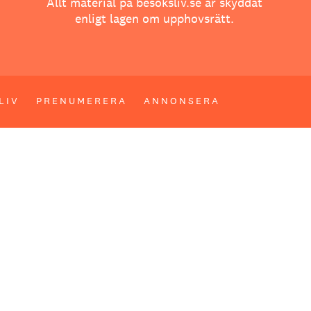
Allt material på besoksliv.se är skyddat
enligt lagen om upphovsrätt.
LIV
PRENUMERERA
ANNONSERA