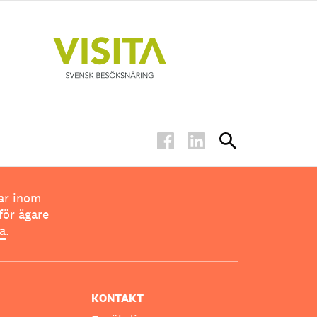
ar inom
för ägare
ta
.
KONTAKT