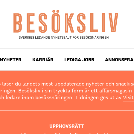
NYHETER
KARRIÄR
LEDIGA JOBB
ANNONSERA
 läser du landets mest uppdaterade nyheter och snackis
ingen. Besöksliv i sin tryckta form är ett affärsmagasin 
ch ledare inom besöksnäringen. Tidningen ges ut av
Visi
UPPHOVSRÄTT