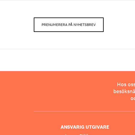
PRENUMERERA PÅ NYHETSBREV
Hos oss
besöksnär
o
ANSVARIG UTGIVARE