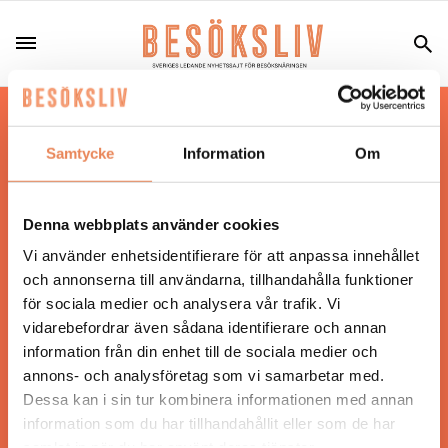
Hos oss läser du landets mest uppdaterade
nyheter och snackisar inom besöksnäringen.
Samtycke
Information
Om
Besöksliv i sin tryckta form är ett affärsmagasin
för ägare och ledare inom besöksnäringen.
Tidningen ges ut av
Visita
.
Denna webbplats använder cookies
Vi använder enhetsidentifierare för att anpassa innehållet
och annonserna till användarna, tillhandahålla funktioner
för sociala medier och analysera vår trafik. Vi
ANSVARIG UTGIVARE
vidarebefordrar även sådana identifierare och annan
Jonas Siljhammar
information från din enhet till de sociala medier och
annons- och analysföretag som vi samarbetar med.
Dessa kan i sin tur kombinera informationen med annan
UPPHOVSRÄTT
information som du har tillhandahållit eller som de har
samlat in när du har använt deras tjänster.