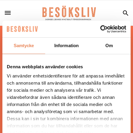
Hos oss läser du landets mest uppdaterade
nyheter och snackisar inom besöksnäringen.
Samtycke
Information
Om
Besöksliv i sin tryckta form är ett affärsmagasin
för ägare och ledare inom besöksnäringen.
Tidningen ges ut av
Visita
.
Denna webbplats använder cookies
Vi använder enhetsidentifierare för att anpassa innehållet
och annonserna till användarna, tillhandahålla funktioner
för sociala medier och analysera vår trafik. Vi
ANSVARIG UTGIVARE
vidarebefordrar även sådana identifierare och annan
Jonas Siljhammar
information från din enhet till de sociala medier och
annons- och analysföretag som vi samarbetar med.
Dessa kan i sin tur kombinera informationen med annan
UPPHOVSRÄTT
information som du har tillhandahållit eller som de har
samlat in när du har använt deras tjänster.