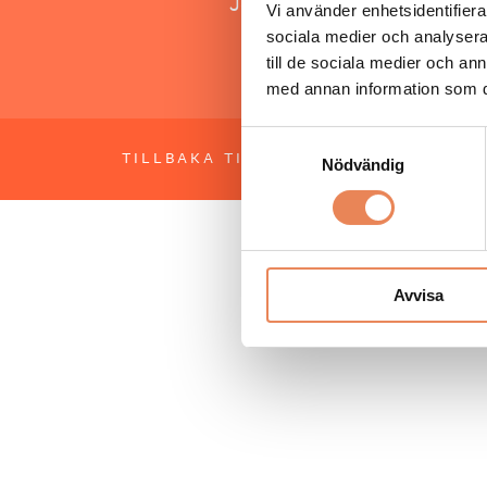
Jonas Siljhammar
Vi använder enhetsidentifierar
sociala medier och analysera 
till de sociala medier och a
med annan information som du 
Samtyckesval
TILLBAKA TILL TOPPEN
OM BESÖKS
Nödvändig
Avvisa