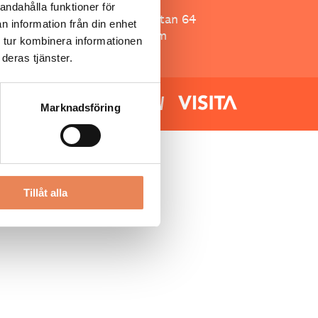
Besöksliv
andahålla funktioner för
Spoon, Brännkyrkagatan 64
n information från din enhet
118 23 Stockholm
 tur kombinera informationen
deras tjänster.
Marknadsföring
Tillåt alla