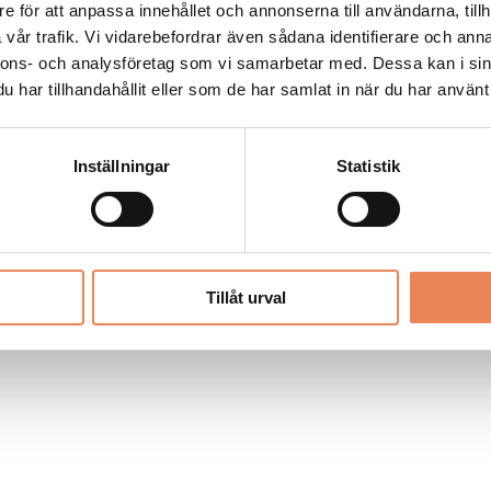
Allt material på besoksliv.se är skyddat
e för att anpassa innehållet och annonserna till användarna, tillh
enligt lagen om upphovsrätt.
vår trafik. Vi vidarebefordrar även sådana identifierare och anna
nnons- och analysföretag som vi samarbetar med. Dessa kan i sin
har tillhandahållit eller som de har samlat in när du har använt 
LIV
PRENUMERERA
ANNONSERA
Inställningar
Statistik
Tillåt urval