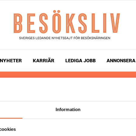
NYHETER
KARRIÄR
LEDIGA JOBB
ANNONSERA
 läser du landets mest uppdaterade nyheter och snackis
ingen. Besöksliv i sin tryckta form är ett affärsmagasin 
ch ledare inom besöksnäringen. Tidningen ges ut av
Visi
Information
UPPHOVSRÄTT
cookies