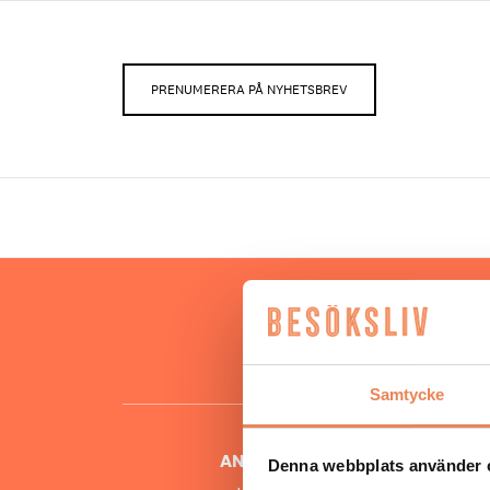
PRENUMERERA PÅ NYHETSBREV
Hos oss
besöksnär
o
Samtycke
ANSVARIG UTGIVARE
Denna webbplats använder 