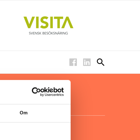
ar inom
för ägare
ta
.
Om
KONTAKT