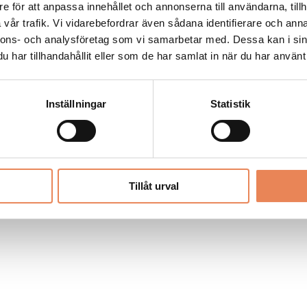
Allt material på besoksliv.se är skyddat
e för att anpassa innehållet och annonserna till användarna, tillh
enligt lagen om upphovsrätt.
vår trafik. Vi vidarebefordrar även sådana identifierare och anna
nnons- och analysföretag som vi samarbetar med. Dessa kan i sin
har tillhandahållit eller som de har samlat in när du har använt 
LIV
PRENUMERERA
ANNONSERA
Inställningar
Statistik
Tillåt urval