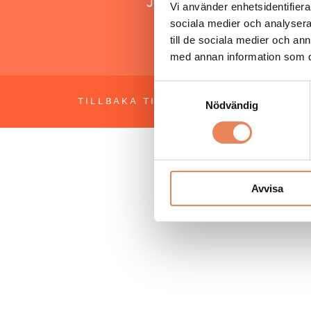
Jonas Siljhammar
Vi använder enhetsidentifierar
sociala medier och analysera 
till de sociala medier och a
med annan information som du 
Samtyckesval
TILLBAKA TILL TOPPEN
OM BESÖKS
Nödvändig
Avvisa