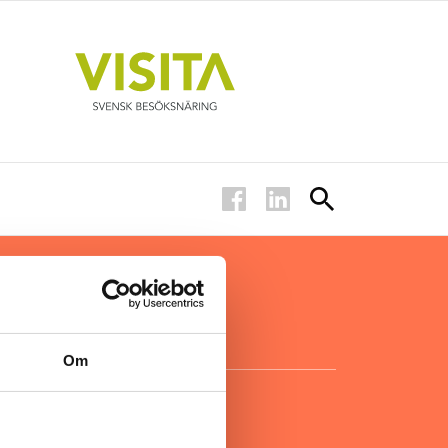
ar inom
för ägare
ta
.
Om
KONTAKT