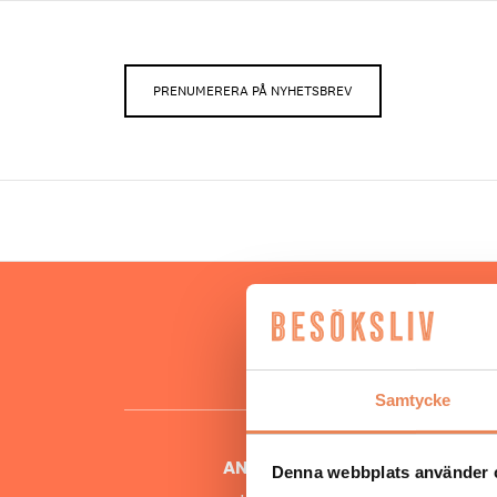
PRENUMERERA PÅ NYHETSBREV
Hos oss
besöksnär
o
Samtycke
ANSVARIG UTGIVARE
Denna webbplats använder 