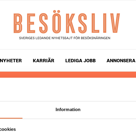
NYHETER
KARRIÄR
LEDIGA JOBB
ANNONSERA
 läser du landets mest uppdaterade nyheter och snackis
ingen. Besöksliv i sin tryckta form är ett affärsmagasin 
ch ledare inom besöksnäringen. Tidningen ges ut av
Visi
Information
UPPHOVSRÄTT
cookies