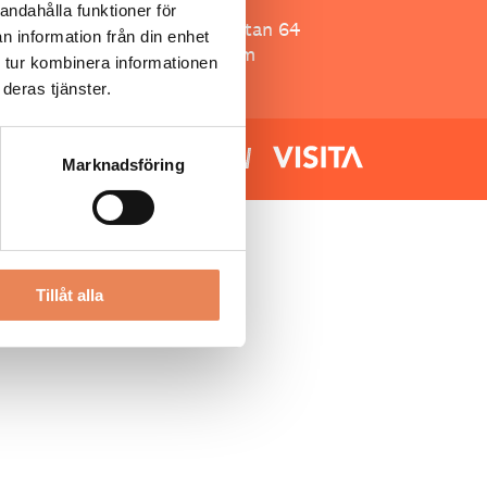
Besöksliv
andahålla funktioner för
Spoon, Brännkyrkagatan 64
n information från din enhet
118 23 Stockholm
 tur kombinera informationen
deras tjänster.
Marknadsföring
Tillåt alla