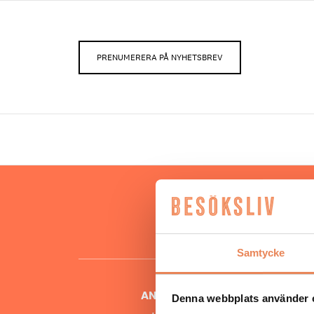
PRENUMERERA PÅ NYHETSBREV
Hos oss
besöksnär
o
Samtycke
ANSVARIG UTGIVARE
Denna webbplats använder 