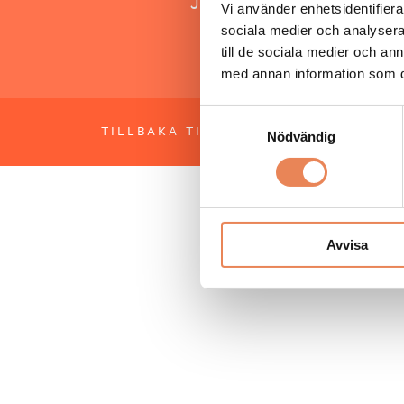
Jonas Siljhammar
Vi använder enhetsidentifierar
sociala medier och analysera 
till de sociala medier och a
med annan information som du 
Samtyckesval
TILLBAKA TILL TOPPEN
OM BESÖKS
Nödvändig
Avvisa