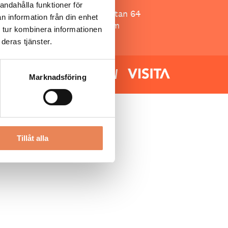
Besöksliv
andahålla funktioner för
Spoon, Brännkyrkagatan 64
n information från din enhet
118 23 Stockholm
 tur kombinera informationen
deras tjänster.
Marknadsföring
Tillåt alla