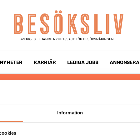
NYHETER
KARRIÄR
LEDIGA JOBB
ANNONSERA
 läser du landets mest uppdaterade nyheter och snackis
ingen. Besöksliv i sin tryckta form är ett affärsmagasin 
ch ledare inom besöksnäringen. Tidningen ges ut av
Visi
Information
UPPHOVSRÄTT
cookies