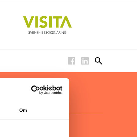
ar inom
för ägare
ta
.
Om
KONTAKT