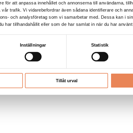
Allt material på besoksliv.se är skyddat
e för att anpassa innehållet och annonserna till användarna, tillh
enligt lagen om upphovsrätt.
vår trafik. Vi vidarebefordrar även sådana identifierare och anna
nnons- och analysföretag som vi samarbetar med. Dessa kan i sin
har tillhandahållit eller som de har samlat in när du har använt 
LIV
PRENUMERERA
ANNONSERA
Inställningar
Statistik
Tillåt urval