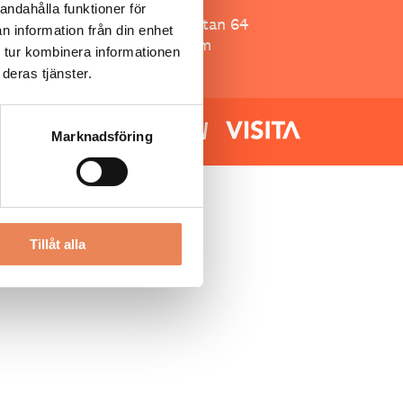
Besöksliv
andahålla funktioner för
Spoon, Brännkyrkagatan 64
n information från din enhet
118 23 Stockholm
 tur kombinera informationen
deras tjänster.
Marknadsföring
Tillåt alla