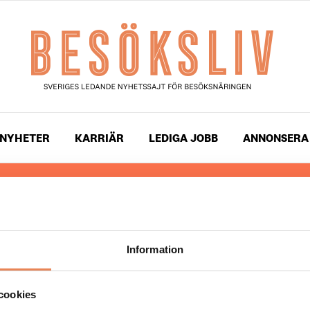
NYHETER
KARRIÄR
LEDIGA JOBB
ANNONSERA
 läser du landets mest uppdaterade nyheter och snackis
ingen. Besöksliv i sin tryckta form är ett affärsmagasin 
ch ledare inom besöksnäringen. Tidningen ges ut av
Visi
Information
UPPHOVSRÄTT
cookies