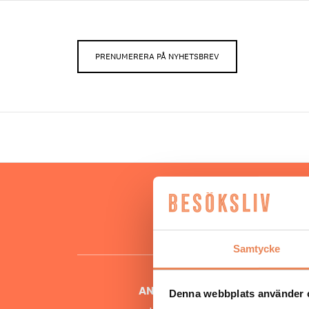
PRENUMERERA PÅ NYHETSBREV
Hos oss
besöksnär
o
Samtycke
ANSVARIG UTGIVARE
Denna webbplats använder 