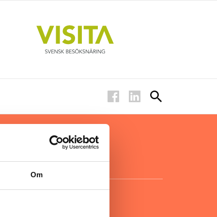
ar inom
för ägare
ta
.
Om
KONTAKT