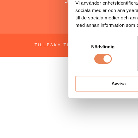
Jonas Siljhammar
Vi använder enhetsidentifierar
sociala medier och analysera 
till de sociala medier och a
med annan information som du 
Samtyckesval
TILLBAKA TILL TOPPEN
OM BESÖKS
Nödvändig
Avvisa