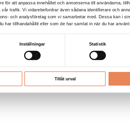
Allt material på besoksliv.se är skyddat
e för att anpassa innehållet och annonserna till användarna, tillh
enligt lagen om upphovsrätt.
vår trafik. Vi vidarebefordrar även sådana identifierare och anna
nnons- och analysföretag som vi samarbetar med. Dessa kan i sin
har tillhandahållit eller som de har samlat in när du har använt 
LIV
PRENUMERERA
ANNONSERA
Inställningar
Statistik
Tillåt urval