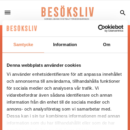
Hos oss läser du landets mest uppdaterade
nyheter och snackisar inom besöksnäringen.
Samtycke
Information
Om
Besöksliv i sin tryckta form är ett affärsmagasin
för ägare och ledare inom besöksnäringen.
Tidningen ges ut av
Visita
.
Denna webbplats använder cookies
Vi använder enhetsidentifierare för att anpassa innehållet
och annonserna till användarna, tillhandahålla funktioner
för sociala medier och analysera vår trafik. Vi
ANSVARIG UTGIVARE
vidarebefordrar även sådana identifierare och annan
Jonas Siljhammar
information från din enhet till de sociala medier och
annons- och analysföretag som vi samarbetar med.
Dessa kan i sin tur kombinera informationen med annan
UPPHOVSRÄTT
information som du har tillhandahållit eller som de har
samlat in när du har använt deras tjänster.