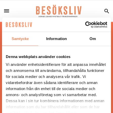
Hos oss läser du landets mest uppdaterade
nyheter och snackisar inom besöksnäringen.
Samtycke
Information
Om
Besöksliv i sin tryckta form är ett affärsmagasin
för ägare och ledare inom besöksnäringen.
Tidningen ges ut av
Visita
.
Denna webbplats använder cookies
Vi använder enhetsidentifierare för att anpassa innehållet
och annonserna till användarna, tillhandahålla funktioner
för sociala medier och analysera vår trafik. Vi
ANSVARIG UTGIVARE
vidarebefordrar även sådana identifierare och annan
Jonas Siljhammar
information från din enhet till de sociala medier och
annons- och analysföretag som vi samarbetar med.
Dessa kan i sin tur kombinera informationen med annan
UPPHOVSRÄTT
information som du har tillhandahållit eller som de har
samlat in när du har använt deras tjänster.