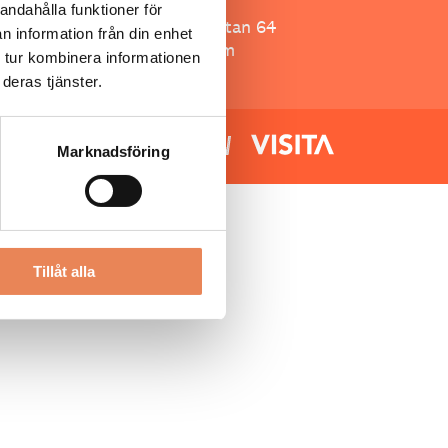
Besöksliv
andahålla funktioner för
Spoon, Brännkyrkagatan 64
n information från din enhet
118 23 Stockholm
 tur kombinera informationen
deras tjänster.
Marknadsföring
Tillåt alla