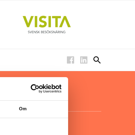
ar inom
för ägare
ta
.
Om
KONTAKT