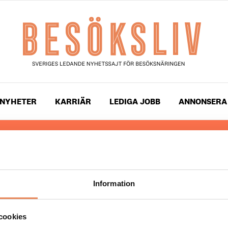
NYHETER
KARRIÄR
LEDIGA JOBB
ANNONSERA
 läser du landets mest uppdaterade nyheter och snackis
ingen. Besöksliv i sin tryckta form är ett affärsmagasin 
ch ledare inom besöksnäringen. Tidningen ges ut av
Visi
Information
UPPHOVSRÄTT
cookies