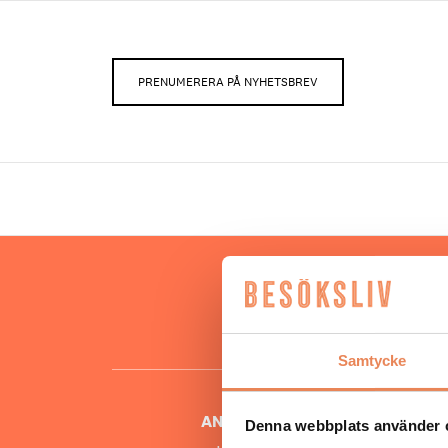
PRENUMERERA PÅ NYHETSBREV
Hos oss
besöksnär
o
Samtycke
ANSVARIG UTGIVARE
Denna webbplats använder 