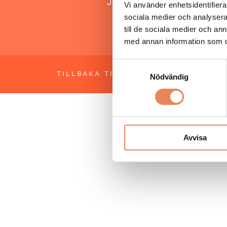
Jonas Siljhammar
Vi använder enhetsidentifierar
sociala medier och analysera 
till de sociala medier och a
med annan information som du 
Samtyckesval
TILLBAKA TILL TOPPEN
OM BESÖKS
Nödvändig
Avvisa