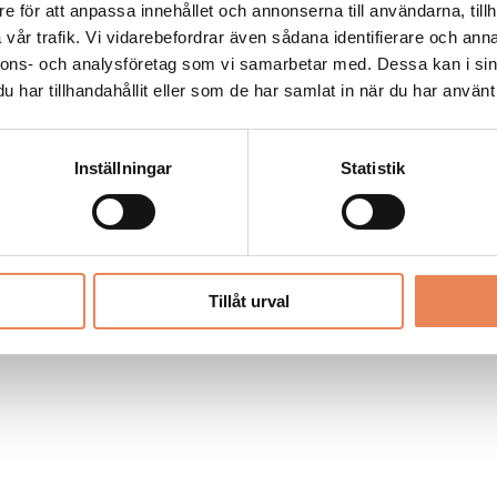
Allt material på besoksliv.se är skyddat
e för att anpassa innehållet och annonserna till användarna, tillh
enligt lagen om upphovsrätt.
vår trafik. Vi vidarebefordrar även sådana identifierare och anna
nnons- och analysföretag som vi samarbetar med. Dessa kan i sin
har tillhandahållit eller som de har samlat in när du har använt 
LIV
PRENUMERERA
ANNONSERA
Inställningar
Statistik
Tillåt urval