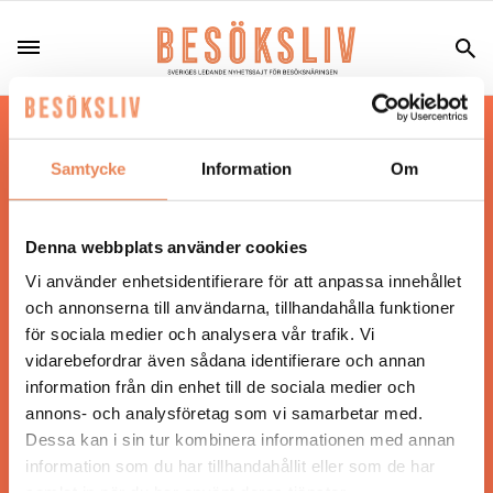
Hos oss läser du landets mest uppdaterade
nyheter och snackisar inom besöksnäringen.
Samtycke
Information
Om
Besöksliv i sin tryckta form är ett affärsmagasin
för ägare och ledare inom besöksnäringen.
Tidningen ges ut av
Visita
.
Denna webbplats använder cookies
Vi använder enhetsidentifierare för att anpassa innehållet
och annonserna till användarna, tillhandahålla funktioner
för sociala medier och analysera vår trafik. Vi
ANSVARIG UTGIVARE
vidarebefordrar även sådana identifierare och annan
Jonas Siljhammar
information från din enhet till de sociala medier och
annons- och analysföretag som vi samarbetar med.
Dessa kan i sin tur kombinera informationen med annan
UPPHOVSRÄTT
information som du har tillhandahållit eller som de har
samlat in när du har använt deras tjänster.