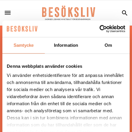
Hos oss läser du landets mest uppdaterade
nyheter och snackisar inom besöksnäringen.
Samtycke
Information
Om
Besöksliv i sin tryckta form är ett affärsmagasin
för ägare och ledare inom besöksnäringen.
Tidningen ges ut av
Visita
.
Denna webbplats använder cookies
Vi använder enhetsidentifierare för att anpassa innehållet
och annonserna till användarna, tillhandahålla funktioner
för sociala medier och analysera vår trafik. Vi
ANSVARIG UTGIVARE
vidarebefordrar även sådana identifierare och annan
Jonas Siljhammar
information från din enhet till de sociala medier och
annons- och analysföretag som vi samarbetar med.
Dessa kan i sin tur kombinera informationen med annan
UPPHOVSRÄTT
information som du har tillhandahållit eller som de har
samlat in när du har använt deras tjänster.