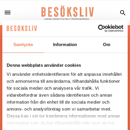
Hos oss läser du landets mest uppdaterade
nyheter och snackisar inom besöksnäringen.
Samtycke
Information
Om
Besöksliv i sin tryckta form är ett affärsmagasin
för ägare och ledare inom besöksnäringen.
Tidningen ges ut av
Visita
.
Denna webbplats använder cookies
Vi använder enhetsidentifierare för att anpassa innehållet
och annonserna till användarna, tillhandahålla funktioner
för sociala medier och analysera vår trafik. Vi
ANSVARIG UTGIVARE
vidarebefordrar även sådana identifierare och annan
Jonas Siljhammar
information från din enhet till de sociala medier och
annons- och analysföretag som vi samarbetar med.
Dessa kan i sin tur kombinera informationen med annan
UPPHOVSRÄTT
information som du har tillhandahållit eller som de har
samlat in när du har använt deras tjänster.