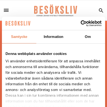
Hos oss läser du landets mest uppdaterade
nyheter och snackisar inom besöksnäringen.
Samtycke
Information
Om
Besöksliv i sin tryckta form är ett affärsmagasin
för ägare och ledare inom besöksnäringen.
Tidningen ges ut av
Visita
.
Denna webbplats använder cookies
Vi använder enhetsidentifierare för att anpassa innehållet
och annonserna till användarna, tillhandahålla funktioner
för sociala medier och analysera vår trafik. Vi
ANSVARIG UTGIVARE
vidarebefordrar även sådana identifierare och annan
Jonas Siljhammar
information från din enhet till de sociala medier och
annons- och analysföretag som vi samarbetar med.
Dessa kan i sin tur kombinera informationen med annan
UPPHOVSRÄTT
information som du har tillhandahållit eller som de har
samlat in när du har använt deras tjänster.