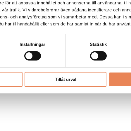
Allt material på besoksliv.se är skyddat
e för att anpassa innehållet och annonserna till användarna, tillh
enligt lagen om upphovsrätt.
vår trafik. Vi vidarebefordrar även sådana identifierare och anna
nnons- och analysföretag som vi samarbetar med. Dessa kan i sin
har tillhandahållit eller som de har samlat in när du har använt 
LIV
PRENUMERERA
ANNONSERA
Inställningar
Statistik
Tillåt urval