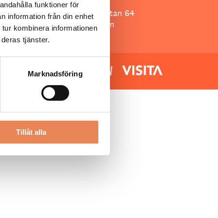
Besöksliv
andahålla funktioner för
Spoon, Brännkyrkagatan 64
n information från din enhet
118 23 Stockholm
 tur kombinera informationen
deras tjänster.
Marknadsföring
Tillåt alla