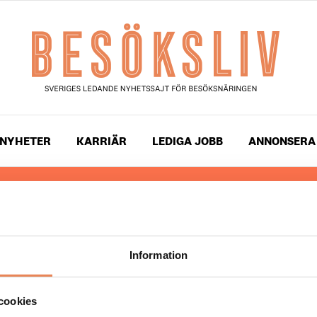
NYHETER
KARRIÄR
LEDIGA JOBB
ANNONSERA
 läser du landets mest uppdaterade nyheter och snackis
ingen. Besöksliv i sin tryckta form är ett affärsmagasin 
ch ledare inom besöksnäringen. Tidningen ges ut av
Visi
Information
UPPHOVSRÄTT
cookies