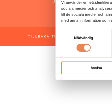
Jonas Siljhammar
Vi använder enhetsidentifierar
sociala medier och analysera 
till de sociala medier och a
med annan information som du 
Samtyckesval
TILLBAKA TILL TOPPEN
OM BESÖKS
Nödvändig
Avvisa