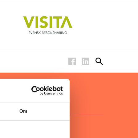
ar inom
för ägare
ta
.
Om
KONTAKT