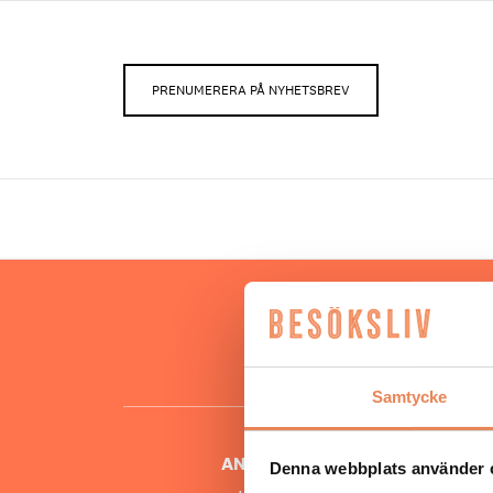
PRENUMERERA PÅ NYHETSBREV
Hos oss
besöksnär
o
Samtycke
ANSVARIG UTGIVARE
Denna webbplats använder 