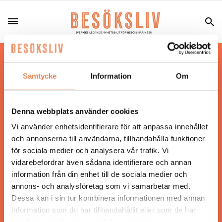
Hos oss läser du landets mest uppdaterade
nyheter och snackisar inom besöksnäringen.
Samtycke
Information
Om
Besöksliv i sin tryckta form är ett affärsmagasin
för ägare och ledare inom besöksnäringen.
Tidningen ges ut av
Visita
.
Denna webbplats använder cookies
Vi använder enhetsidentifierare för att anpassa innehållet
och annonserna till användarna, tillhandahålla funktioner
för sociala medier och analysera vår trafik. Vi
ANSVARIG UTGIVARE
vidarebefordrar även sådana identifierare och annan
Jonas Siljhammar
information från din enhet till de sociala medier och
annons- och analysföretag som vi samarbetar med.
Dessa kan i sin tur kombinera informationen med annan
UPPHOVSRÄTT
information som du har tillhandahållit eller som de har
samlat in när du har använt deras tjänster.