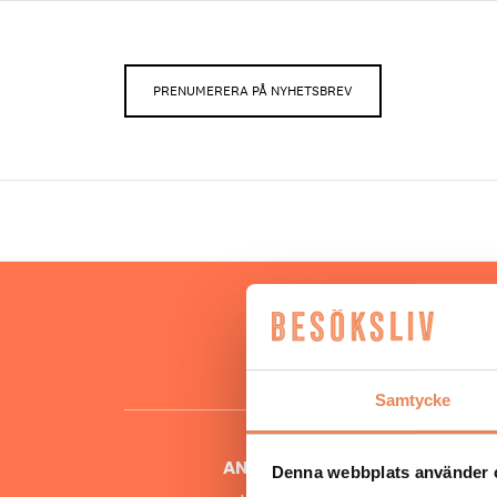
PRENUMERERA PÅ NYHETSBREV
Hos oss
besöksnär
o
Samtycke
ANSVARIG UTGIVARE
Denna webbplats använder 