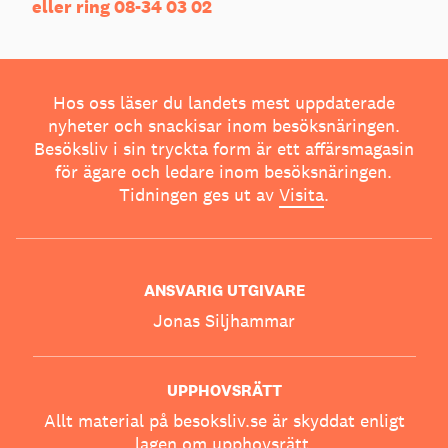
eller ring 08-34 03 02
Hos oss läser du landets mest uppdaterade
nyheter och snackisar inom besöksnäringen.
Besöksliv i sin tryckta form är ett affärsmagasin
för ägare och ledare inom besöksnäringen.
Tidningen ges ut av
Visita
.
ANSVARIG UTGIVARE
Jonas Siljhammar
UPPHOVSRÄTT
Allt material på besoksliv.se är skyddat enligt
lagen om upphovsrätt.