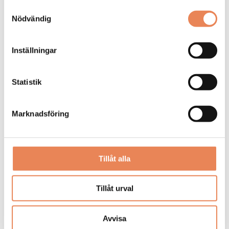
Samtyckesval
Nödvändig
Inställningar
Statistik
Arrendator till
stämningsfull restaurang
Marknadsföring
Feeling Restaurant & Wine Bar
LÄS MER
Tillåt alla
Tillåt urval
Avvisa