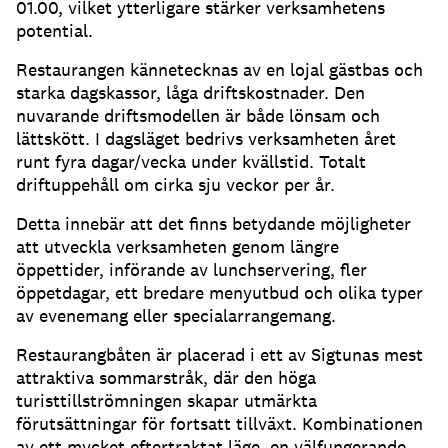
01.00, vilket ytterligare stärker verksamhetens
potential.
Restaurangen kännetecknas av en lojal gästbas och
starka dagskassor, låga driftskostnader. Den
nuvarande driftsmodellen är både lönsam och
lättskött. I dagsläget bedrivs verksamheten året
runt fyra dagar/vecka under kvällstid. Totalt
driftuppehåll om cirka sju veckor per år.
Detta innebär att det finns betydande möjligheter
att utveckla verksamheten genom längre
öppettider, införande av lunchservering, fler
öppetdagar, ett bredare menyutbud och olika typer
av evenemang eller specialarrangemang.
Restaurangbåten är placerad i ett av Sigtunas mest
attraktiva sommarstråk, där den höga
turisttillströmningen skapar utmärkta
förutsättningar för fortsatt tillväxt. Kombinationen
av ett mycket eftertraktat läge, en välfungerande