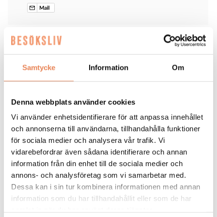
FLER ANNONSER
Samtycke
Information
Om
Denna webbplats använder cookies
Vi använder enhetsidentifierare för att anpassa innehållet
Arrendator/driftansvarig
och annonserna till användarna, tillhandahålla funktioner
till Selångers
för sociala medier och analysera vår trafik. Vi
vidarebefordrar även sådana identifierare och annan
Pilgrimscenter
information från din enhet till de sociala medier och
Medelpads södra pastorat
annons- och analysföretag som vi samarbetar med.
Dessa kan i sin tur kombinera informationen med annan
LÄS MER
information som du har tillhandahållit eller som de har
samlat in när du har använt deras tjänster.