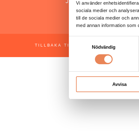
Jonas Siljhammar
Vi använder enhetsidentifierar
sociala medier och analysera 
till de sociala medier och a
med annan information som du 
Samtyckesval
TILLBAKA TILL TOPPEN
OM BESÖKS
Nödvändig
Avvisa