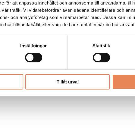
Allt material på besoksliv.se är skyddat
e för att anpassa innehållet och annonserna till användarna, tillh
enligt lagen om upphovsrätt.
vår trafik. Vi vidarebefordrar även sådana identifierare och anna
nnons- och analysföretag som vi samarbetar med. Dessa kan i sin
har tillhandahållit eller som de har samlat in när du har använt 
LIV
PRENUMERERA
ANNONSERA
Inställningar
Statistik
Tillåt urval