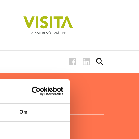
ar inom
för ägare
ta
.
Om
KONTAKT