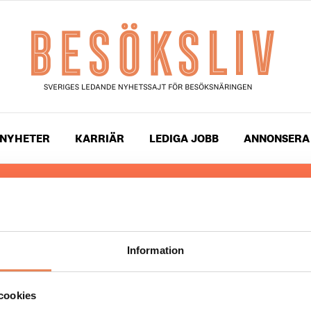
NYHETER
KARRIÄR
LEDIGA JOBB
ANNONSERA
 läser du landets mest uppdaterade nyheter och snackis
ingen. Besöksliv i sin tryckta form är ett affärsmagasin 
ch ledare inom besöksnäringen. Tidningen ges ut av
Visi
Information
UPPHOVSRÄTT
cookies