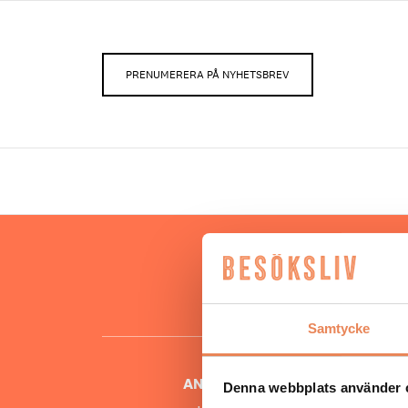
PRENUMERERA PÅ NYHETSBREV
Hos oss
besöksnär
o
Samtycke
ANSVARIG UTGIVARE
Denna webbplats använder 