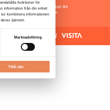
Besöksliv
andahålla funktioner för
Spoon, Brännkyrkagatan 64
n information från din enhet
118 23 Stockholm
 tur kombinera informationen
deras tjänster.
Marknadsföring
Tillåt alla