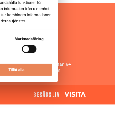
andahålla funktioner för
n information från din enhet
ar inom
 tur kombinera informationen
för ägare
deras tjänster.
ta
.
Marknadsföring
KONTAKT
Besöksliv
Spoon, Brännkyrkagatan 64
118 23 Stockholm
Tillåt alla