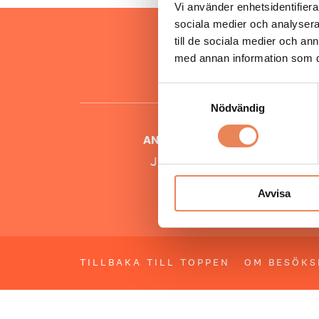
Vi använder enhetsidentifierar
sociala medier och analysera 
Hos oss
till de sociala medier och a
besöksnär
med annan information som du 
o
Samtyckesval
Nödvändig
ANSVARIG UTGIVARE
Jonas Siljhammar
Avvisa
TILLBAKA TILL TOPPEN
OM BESÖKS