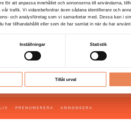
e för att anpassa innehållet och annonserna till användarna, tillh
vår trafik. Vi vidarebefordrar även sådana identifierare och anna
 läser du landets mest uppdaterade nyheter och snackis
nnons- och analysföretag som vi samarbetar med. Dessa kan i sin
ingen. Besöksliv i sin tryckta form är ett affärsmagasin 
har tillhandahållit eller som de har samlat in när du har använt 
ch ledare inom besöksnäringen. Tidningen ges ut av
Visi
Inställningar
Statistik
UPPHOVSRÄTT
Allt material på besoksliv.se är skyddat
enligt lagen om upphovsrätt.
Tillåt urval
LIV
PRENUMERERA
ANNONSERA