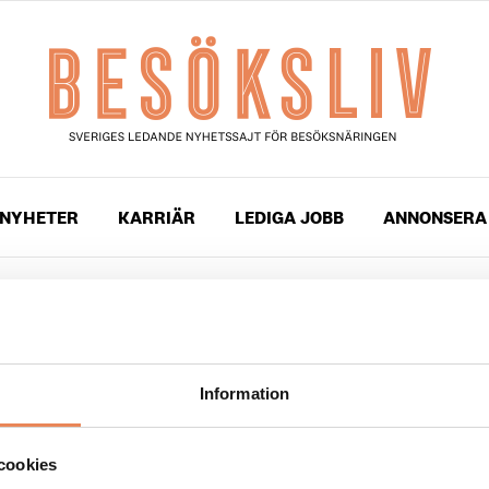
NYHETER
KARRIÄR
LEDIGA JOBB
ANNONSERA
gade med
Gammelgården
Information
2022
nn Årets viltkrog 2022
cookies