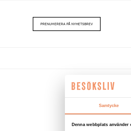
PRENUMERERA PÅ NYHETSBREV
Inlägg tag
Samtycke
NYHETER
|
22 augusti 
Två restauranger va
Denna webbplats använder 