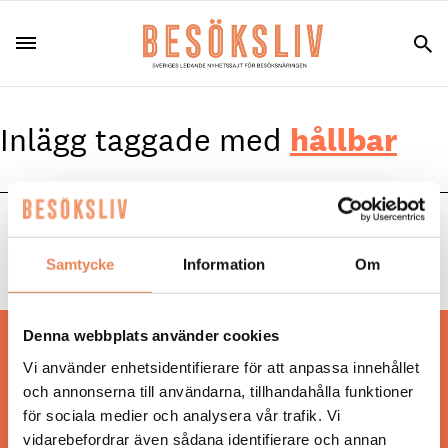
Inlägg taggade med
hållbar
NYHETER
|
21 september 2023
Så ska gröna verktyg lyfta svensk turism
Samtycke
Information
Om
Denna webbplats använder cookies
Hos oss läser du landets mest uppdaterade
Vi använder enhetsidentifierare för att anpassa innehållet
nyheter och snackisar inom besöksnäringen.
och annonserna till användarna, tillhandahålla funktioner
Besöksliv i sin tryckta form är ett affärsmagasin
för sociala medier och analysera vår trafik. Vi
för ägare och ledare inom besöksnäringen.
vidarebefordrar även sådana identifierare och annan
Tidningen ges ut av
Visita
.