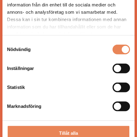
information från din enhet till de sociala medier och
annons- och analysföretag som vi samarbetar med.
Dessa kan i sin tur kombinera informationen med annan
information som du har tillhandahållit eller som de har
ANSVARIG UTGIVARE
samlat in när du har använt deras tjänster.
Jonas Siljhammar
Samtyckesval
Nödvändig
UPPHOVSRÄTT
Allt material på besoksliv.se är skyddat enligt
Inställningar
lagen om upphovsrätt.
Statistik
KONTAKT
Besöksliv
Marknadsföring
Spoon, Brännkyrkagatan 64
118 23 Stockholm
Tillåt alla