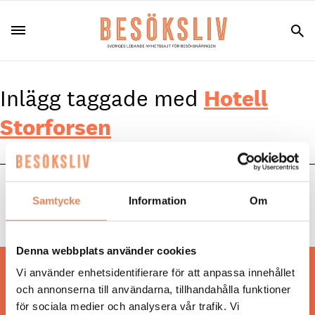
Inlägg taggade med
Hotell
Storforsen
NYHETER
|
17 september 2025
Samtycke
Information
Om
Fullt flöde hos Hotell Storforsen
Denna webbplats använder cookies
Vi använder enhetsidentifierare för att anpassa innehållet
Hos oss läser du landets mest uppdaterade
och annonserna till användarna, tillhandahålla funktioner
nyheter och snackisar inom besöksnäringen.
för sociala medier och analysera vår trafik. Vi
Besöksliv i sin tryckta form är ett affärsmagasin