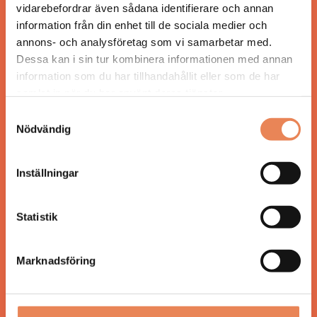
vidarebefordrar även sådana identifierare och annan
för ägare och ledare inom besöksnäringen.
information från din enhet till de sociala medier och
Tidningen ges ut av
Visita
.
annons- och analysföretag som vi samarbetar med.
Dessa kan i sin tur kombinera informationen med annan
information som du har tillhandahållit eller som de har
samlat in när du har använt deras tjänster.
ANSVARIG UTGIVARE
Jonas Siljhammar
Samtyckesval
Nödvändig
UPPHOVSRÄTT
Inställningar
Allt material på besoksliv.se är skyddat enligt
lagen om upphovsrätt.
Statistik
KONTAKT
Marknadsföring
Besöksliv
Spoon, Brännkyrkagatan 64
118 23 Stockholm