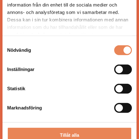
information från din enhet till de sociala medier och
annons- och analysföretag som vi samarbetar med.
Dessa kan i sin tur kombinera informationen med annan
information som du har tillhandahållit eller som de har
ANSVARIG UTGIVARE
samlat in när du har använt deras tjänster.
Jonas Siljhammar
Samtyckesval
Nödvändig
UPPHOVSRÄTT
Allt material på besoksliv.se är skyddat enligt
Inställningar
lagen om upphovsrätt.
Statistik
KONTAKT
Besöksliv
Marknadsföring
Spoon, Brännkyrkagatan 64
118 23 Stockholm
Tillåt alla