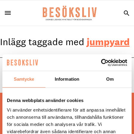
Inlägg taggade med
jumpyard
NYHETER
|
7 februari 2025
Jumpyard är redo för sportlovet
Samtycke
Information
Om
Denna webbplats använder cookies
Hos oss läser du landets mest uppdaterade
Vi använder enhetsidentifierare för att anpassa innehållet
nyheter och snackisar inom besöksnäringen.
och annonserna till användarna, tillhandahålla funktioner
Besöksliv i sin tryckta form är ett affärsmagasin
för sociala medier och analysera vår trafik. Vi
för ägare och ledare inom besöksnäringen.
vidarebefordrar även sådana identifierare och annan
Tidningen ges ut av
Visita
.