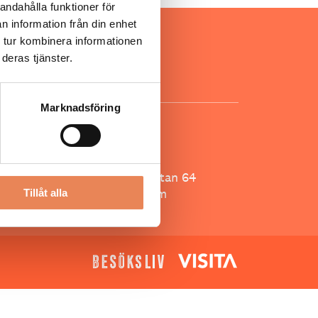
andahålla funktioner för
n information från din enhet
ar inom
 tur kombinera informationen
för ägare
deras tjänster.
ta
.
Marknadsföring
KONTAKT
Besöksliv
Spoon, Brännkyrkagatan 64
118 23 Stockholm
Tillåt alla