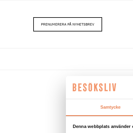
PRENUMERERA PÅ NYHETSBREV
Inlägg tag
Samtycke
NYHETER
|
12 maj 2025
Service utöver det 
Denna webbplats använder 