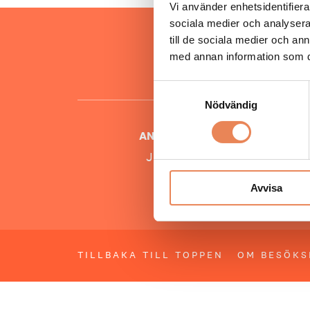
Vi använder enhetsidentifierar
sociala medier och analysera 
Hos oss
till de sociala medier och a
besöksnär
med annan information som du 
o
Samtyckesval
Nödvändig
ANSVARIG UTGIVARE
Jonas Siljhammar
Avvisa
TILLBAKA TILL TOPPEN
OM BESÖKS