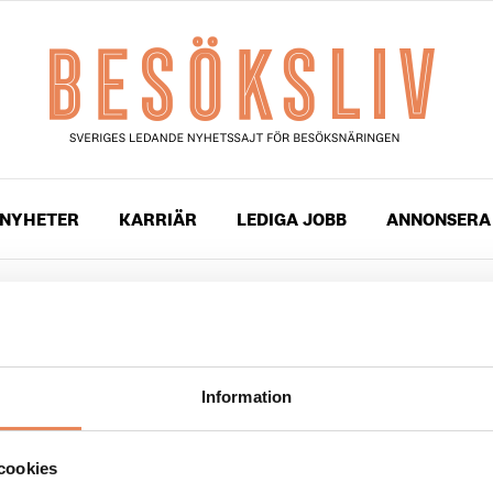
NYHETER
KARRIÄR
LEDIGA JOBB
ANNONSERA
gade med
Les Clefs d’Or
Information
vanliga på Grand Hôtel
cookies