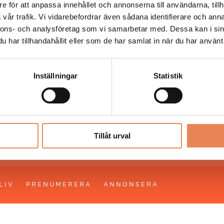
e för att anpassa innehållet och annonserna till användarna, tillh
vår trafik. Vi vidarebefordrar även sådana identifierare och anna
 läser du landets mest uppdaterade nyheter och snackis
nnons- och analysföretag som vi samarbetar med. Dessa kan i sin
ingen. Besöksliv i sin tryckta form är ett affärsmagasin 
har tillhandahållit eller som de har samlat in när du har använt 
ch ledare inom besöksnäringen. Tidningen ges ut av
Visi
Inställningar
Statistik
UPPHOVSRÄTT
Allt material på besoksliv.se är skyddat
enligt lagen om upphovsrätt.
Tillåt urval
LIV
PRENUMERERA
ANNONSERA