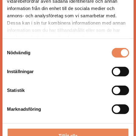
vidarebefordrar även sådana identifierare och annan
Tidningen ges ut av
Visita
.
information från din enhet till de sociala medier och
annons- och analysföretag som vi samarbetar med.
Dessa kan i sin tur kombinera informationen med annan
information som du har tillhandahållit eller som de har
ANSVARIG UTGIVARE
samlat in när du har använt deras tjänster.
Jonas Siljhammar
Samtyckesval
Nödvändig
UPPHOVSRÄTT
Inställningar
Allt material på besoksliv.se är skyddat enligt
lagen om upphovsrätt.
Statistik
KONTAKT
Marknadsföring
Besöksliv
Spoon, Brännkyrkagatan 64
118 23 Stockholm
Tillåt alla