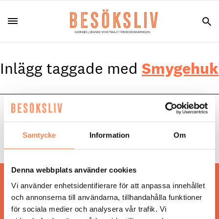
Inlägg taggade med
Smygehuk
NYHETER
|
25 januari 2022
Köpmansmagasinet utvecklar verksamheten –
Samtycke
Information
Om
fler ska lockas till sydkusten
Denna webbplats använder cookies
Hos oss läser du landets mest uppdaterade
Vi använder enhetsidentifierare för att anpassa innehållet
nyheter och snackisar inom besöksnäringen.
och annonserna till användarna, tillhandahålla funktioner
Besöksliv i sin tryckta form är ett affärsmagasin
för sociala medier och analysera vår trafik. Vi
för ägare och ledare inom besöksnäringen.