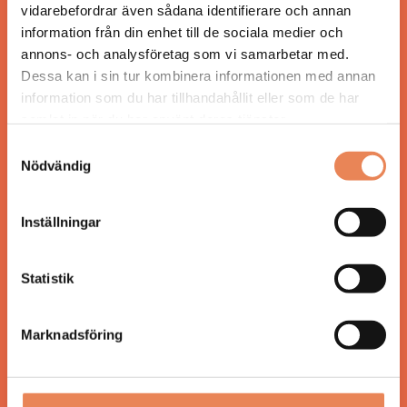
vidarebefordrar även sådana identifierare och annan
för ägare och ledare inom besöksnäringen.
information från din enhet till de sociala medier och
Tidningen ges ut av
Visita
.
annons- och analysföretag som vi samarbetar med.
Dessa kan i sin tur kombinera informationen med annan
information som du har tillhandahållit eller som de har
samlat in när du har använt deras tjänster.
ANSVARIG UTGIVARE
Jonas Siljhammar
Samtyckesval
Nödvändig
UPPHOVSRÄTT
Inställningar
Allt material på besoksliv.se är skyddat enligt
lagen om upphovsrätt.
Statistik
KONTAKT
Marknadsföring
Besöksliv
Spoon, Brännkyrkagatan 64
118 23 Stockholm