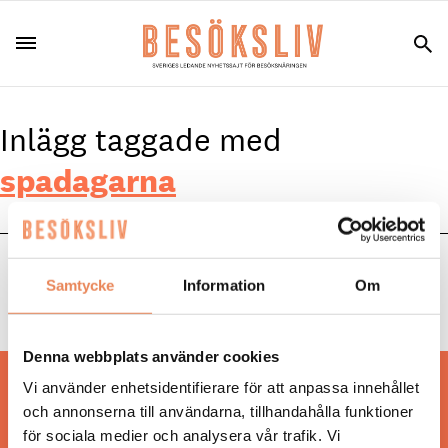
Inlägg taggade med
spadagarna
NYHETER
|
8 maj 2026
Samtycke
Information
Om
Framtidens lyx i fokus under Spadagarna 2026
Denna webbplats använder cookies
Vi använder enhetsidentifierare för att anpassa innehållet
Hos oss läser du landets mest uppdaterade
och annonserna till användarna, tillhandahålla funktioner
nyheter och snackisar inom besöksnäringen.
för sociala medier och analysera vår trafik. Vi
Besöksliv i sin tryckta form är ett affärsmagasin