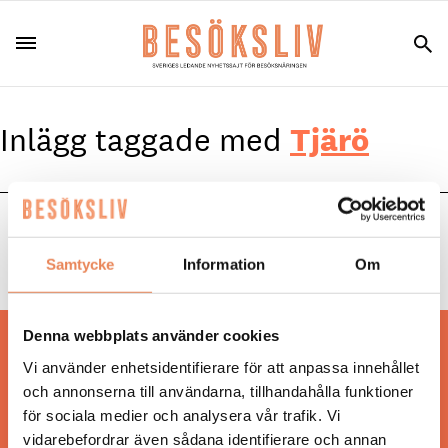
Inlägg taggade med
Tjärö
NYHETER
|
18 juni 2026
Fullbokat för midsommarfirande
Samtycke
Information
Om
Denna webbplats använder cookies
Hos oss läser du landets mest uppdaterade
Vi använder enhetsidentifierare för att anpassa innehållet
nyheter och snackisar inom besöksnäringen.
och annonserna till användarna, tillhandahålla funktioner
Besöksliv i sin tryckta form är ett affärsmagasin
för sociala medier och analysera vår trafik. Vi
för ägare och ledare inom besöksnäringen.
vidarebefordrar även sådana identifierare och annan
Tidningen ges ut av
Visita
.