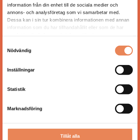
information från din enhet till de sociala medier och
annons- och analysföretag som vi samarbetar med.
Dessa kan i sin tur kombinera informationen med annan
information som du har tillhandahållit eller som de har
ANSVARIG UTGIVARE
samlat in när du har använt deras tjänster.
Jonas Siljhammar
Samtyckesval
Nödvändig
UPPHOVSRÄTT
Allt material på besoksliv.se är skyddat enligt
Inställningar
lagen om upphovsrätt.
Statistik
KONTAKT
Besöksliv
Marknadsföring
Spoon, Brännkyrkagatan 64
118 23 Stockholm
Tillåt alla