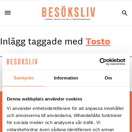
Inlägg taggade med
Tosto
NYHETER
|
27 november 2025
Max Duhs öppnar restaurang Tosto
Samtycke
Information
Om
Denna webbplats använder cookies
Hos oss läser du landets mest uppdaterade
Vi använder enhetsidentifierare för att anpassa innehållet
nyheter och snackisar inom besöksnäringen.
och annonserna till användarna, tillhandahålla funktioner
Besöksliv i sin tryckta form är ett affärsmagasin
för sociala medier och analysera vår trafik. Vi
för ägare och ledare inom besöksnäringen.
vidarebefordrar även sådana identifierare och annan
Tidningen ges ut av
Visita
.