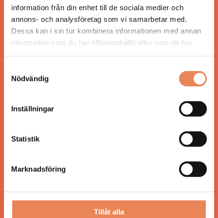
information från din enhet till de sociala medier och
annons- och analysföretag som vi samarbetar med.
Dessa kan i sin tur kombinera informationen med annan
information som du har tillhandahållit eller som de har
ANSVARIG UTGIVARE
samlat in när du har använt deras tjänster.
Jonas Siljhammar
Samtyckesval
Nödvändig
UPPHOVSRÄTT
Allt material på besoksliv.se är skyddat enligt
Inställningar
lagen om upphovsrätt.
Statistik
KONTAKT
Besöksliv
Marknadsföring
Spoon, Brännkyrkagatan 64
118 23 Stockholm
Tillåt alla