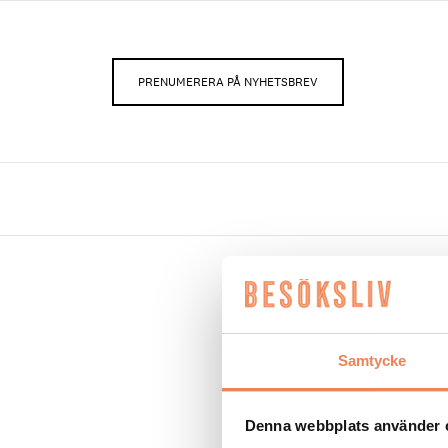
PRENUMERERA PÅ NYHETSBREV
Inlägg tag
Samtycke
NYHETER
|
24 novembe
Trattoria Giorgio’s 
Denna webbplats använder 