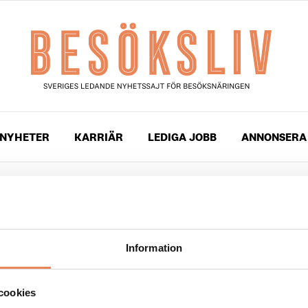
NYHETER
KARRIÄR
LEDIGA JOBB
ANNONSERA
gade med
Trattoria Giorgio’s
Information
r 2025
– ny italiensk kvarterskrog i Fältöversten
cookies