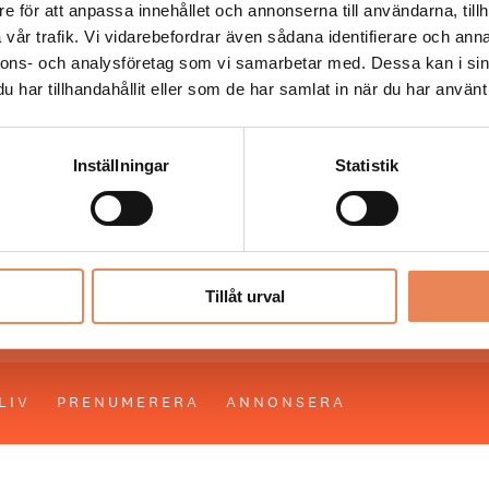
e för att anpassa innehållet och annonserna till användarna, tillh
vår trafik. Vi vidarebefordrar även sådana identifierare och anna
 läser du landets mest uppdaterade nyheter och snackis
nnons- och analysföretag som vi samarbetar med. Dessa kan i sin
ingen. Besöksliv i sin tryckta form är ett affärsmagasin 
har tillhandahållit eller som de har samlat in när du har använt 
ch ledare inom besöksnäringen. Tidningen ges ut av
Visi
Inställningar
Statistik
UPPHOVSRÄTT
Allt material på besoksliv.se är skyddat
enligt lagen om upphovsrätt.
Tillåt urval
LIV
PRENUMERERA
ANNONSERA