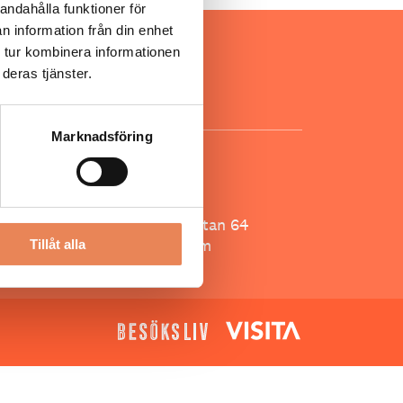
andahålla funktioner för
n information från din enhet
ar inom
 tur kombinera informationen
för ägare
deras tjänster.
ta
.
Marknadsföring
KONTAKT
Besöksliv
Spoon, Brännkyrkagatan 64
118 23 Stockholm
Tillåt alla