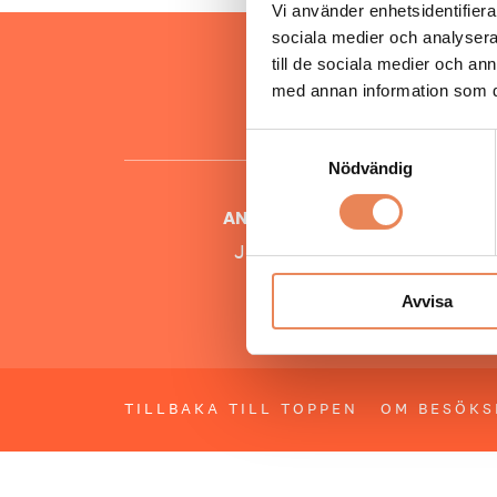
Vi använder enhetsidentifierar
sociala medier och analysera 
Hos oss
till de sociala medier och a
besöksnär
med annan information som du 
o
Samtyckesval
Nödvändig
ANSVARIG UTGIVARE
Jonas Siljhammar
Avvisa
TILLBAKA TILL TOPPEN
OM BESÖKS