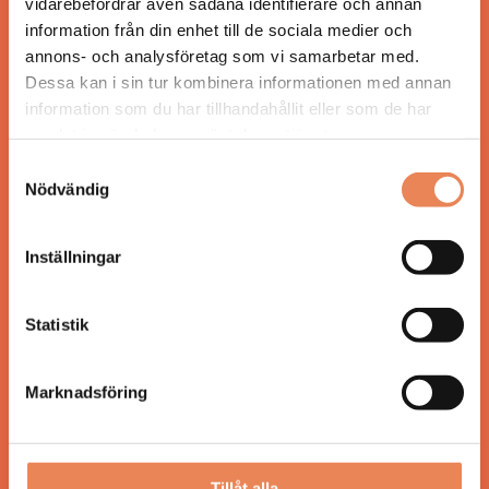
vidarebefordrar även sådana identifierare och annan
Tidningen ges ut av
Visita
.
information från din enhet till de sociala medier och
annons- och analysföretag som vi samarbetar med.
Dessa kan i sin tur kombinera informationen med annan
information som du har tillhandahållit eller som de har
ANSVARIG UTGIVARE
samlat in när du har använt deras tjänster.
Jonas Siljhammar
Samtyckesval
Nödvändig
UPPHOVSRÄTT
Inställningar
Allt material på besoksliv.se är skyddat enligt
lagen om upphovsrätt.
Statistik
KONTAKT
Marknadsföring
Besöksliv
Spoon, Brännkyrkagatan 64
118 23 Stockholm
Tillåt alla