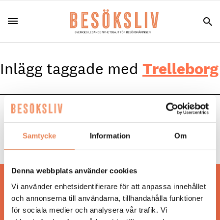
Inlägg taggade med
Trelleborg
NYHETER
|
21 januari 2026
Snart öppnar Willow – Trelleborgs nya
Samtycke
Information
Om
höjdarhotell
Denna webbplats använder cookies
Hos oss läser du landets mest uppdaterade
Vi använder enhetsidentifierare för att anpassa innehållet
nyheter och snackisar inom besöksnäringen.
och annonserna till användarna, tillhandahålla funktioner
Besöksliv i sin tryckta form är ett affärsmagasin
för sociala medier och analysera vår trafik. Vi
för ägare och ledare inom besöksnäringen.