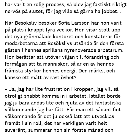
har varit en rolig process, så blev jag faktiskt riktigt
nervös på slutet, för jag ville så gärna ha jobbet…
När Besöksliv besöker Sofia Larsson har hon varit
på plats i knappt fyra veckor. Hon visar stolt upp
det nya grönmålade kontoret och konstaterar för
medarbetarna att Besökslivs utsände är den första
gästen i hennes sprillans nyrenoverade arbetsrum.
Hon berättar att utöver viljan till förändring och
förmågan att ta människor, så är en av hennes
främsta styrkor hennes energi. Den märks, och
kanske ett mått av rastlöshet?
– Ja, jag har lite frustration i kroppen, jag vill så
otroligt snabbt komma in i arbetet! Istället borde
jag ju bara andas lite och njuta av det fantastiska
välkomnande jag har fått. Får man ett sådant fint
välkomnande är det ju också lätt att utvecklas
framåt i sin roll, det har verkligen varit helt
suveränt, summerar hon sin första månad och