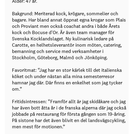
Ålder: 47 år.
Bakgrund: Meriterad kock, krögare, sommelier och
bagare. Har bland annat öppnat egna krogar som Plais
och Proviant men också coachat andra i både Årets
kock och Bocuse d'Or. Är även team manager för
Svenska Kocklandslaget. Ny kulinarisk ledare på
Carotte, en helhetsleverantör inom möten, catering,
bemanning och service med verksamheter i
Stockholm, Göteborg, Malmö och Jönköping.
Favoritmat: “Jag har en stor kärlek till det italienska
köket och under nästan alla mina semesterresor
hamnar jag där. Där finns en enkelhet som jag tycker
om.”
Fritidsintressen: “Framför allt är jag skidåkare och jag
har även bott åtta år i de franska alperna där jag också
jobbade på restaurang för första gången som 19-åring.
På sistone har det även blivit en del landsvägscykling,
men mest för motionen.”