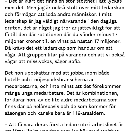
– Det är klart det finns en stor stolthet i att lyckas
med det. Men jag är också stolt över mitt ledarskap
och förmågan att leda andra människor. I mitt
ledarskap är jag väldigt närvarande i den dagliga
driften, det är något jag tror är jätteviktigt för att
få till den där rotationen där du vänder minus 17
miljoner kronor till en vinst på nästan 17 miljoner.
Då krävs det ett ledarskap som handlar om att
våga. Att gruppen litar på varandra och att vi också
vågar att misslyckas, säger Sofia.
Det hon uppskattar med att jobba inom både
hotell- och i nöjesparksbranscherna är
medarbetarna, och inte minst att det förekommer
många unga medarbetare. Det är kombinationen,
förklarar hon, av de lite äldre medarbetarna som
finns där på helårsbasis och de som kommer för
säsongen och kanske bara är i 16-årsåldern.
– Att få vara deras första ledare ute i arbetslivet är