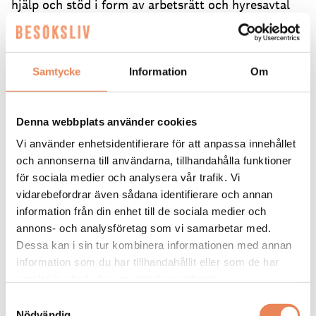
hjälp och stöd i form av arbetsrätt och hyresavtal
till mallar för schemaläggning. Jag ser
medlemskapet som en självklarhet och något att
vara stolt över.
Samtycke
Information
Om
Läs gärna
fler intressanta ”på nytt jobb”-
intervjuer
på sajten
Denna webbplats använder cookies
Vi använder enhetsidentifierare för att anpassa innehållet
Text: Martin Engqvist
redaktionen@besoksliv.se
och annonserna till användarna, tillhandahålla funktioner
för sociala medier och analysera vår trafik. Vi
Dela artikeln:
vidarebefordrar även sådana identifierare och annan
information från din enhet till de sociala medier och
annons- och analysföretag som vi samarbetar med.
Dessa kan i sin tur kombinera informationen med annan
information som du har tillhandahållit eller som de har
samlat in när du har använt deras tjänster.
Samtyckesval
Maria Norberg
Nödvändig