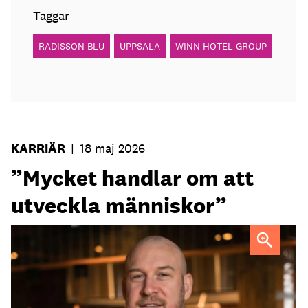
Taggar
RADISSON BLU
UPPSALA
WINN HOTEL GROUP
KARRIÄR
|
18 maj 2026
”Mycket handlar om att
utveckla människor”
Fredrik Ander
FOTO: Carotte