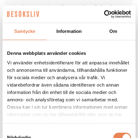
Familj: Man, tre barn på 15, 20 och 25 år, hund.
Karriär: Drev i 20-årsåldern hotellet Åtorps Herrgård i
Munkedel tillsammans med maken. Därefter drygt
Samtycke
Information
Om
tolv år inom Scandickoncernen, följt av tolv år på
Stockholm Meeting Selection, de sista fem åren som
vd. Tillträdde i maj jobbet som general manager på
Skogshem & Wijk.
Denna webbplats använder cookies
Vi använder enhetsidentifierare för att anpassa innehållet
På fritiden: ”Jag jobbar mycket, så när jag är ledig
och annonserna till användarna, tillhandahålla funktioner
hänger jag mest med familjen. Jag tycker om mat och
för sociala medier och analysera vår trafik. Vi
dryck, att gå ut och äta.”
vidarebefordrar även sådana identifierare och annan
information från din enhet till de sociala medier och
annons- och analysföretag som vi samarbetar med.
KARRIÄR
|
15 juni 2026
Dessa kan i sin tur kombinera informationen med annan
information som du har tillhandahållit eller som de har
”Känns så roligt och rätt att
samlat in när du har använt deras tjänster.
landa i Uppsala”
Samtyckesval
Nödvändig