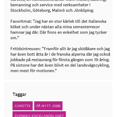
bemanning och service med verksamheter i
Stockholm, Göteborg, Malmö och Jönköping.
Favoritmat: “Jag har en stor kärlek till det italienska
köket och under nästan alla mina semesterresor
hamnar jag där. Där finns en enkelhet som jag tycker
om.”
Fritidsintressen: “Framför allt är jag skidåkare och jag
har även bott åtta år i de franska alperna där jag också
jobbade på restaurang för första gången som 19-åring.
På sistone har det även blivit en del landsvägscykling,
men mest för motionen.”
Taggar
CAROTTE
PÅ NYTT JOBB
SVENSKA KOCKLANDSLAGET