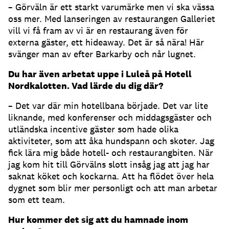
– Görväln är ett starkt varumärke men vi ska vässa
oss mer. Med lanseringen av restaurangen Galleriet
vill vi få fram av vi är en restaurang även för
externa gäster, ett hideaway. Det är så nära! Här
svänger man av efter Barkarby och når lugnet.
Du har även arbetat uppe i Luleå på Hotell
Nordkalotten. Vad lärde du dig där?
– Det var där min hotellbana började. Det var lite
liknande, med konferenser och middagsgäster och
utländska incentive gäster som hade olika
aktiviteter, som att åka hundspann och skoter. Jag
fick lära mig både hotell- och restaurangbiten. När
jag kom hit till Görvälns slott insåg jag att jag har
saknat köket och kockarna. Att ha flödet över hela
dygnet som blir mer personligt och att man arbetar
som ett team.
Hur kommer det sig att du hamnade inom