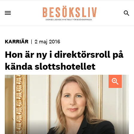
KARRIÄR
|
2 maj 2016
Hon är ny i direktörsroll på
kända slottshotellet
Marlene Hasselblad vill inte byta jobb på ett tag.