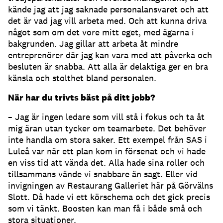
kände jag att jag saknade personalansvaret och att
det är vad jag vill arbeta med. Och att kunna driva
något som om det vore mitt eget, med ägarna i
bakgrunden. Jag gillar att arbeta åt mindre
entreprenörer där jag kan vara med att påverka och
besluten är snabba. Att alla är delaktiga ger en bra
känsla och stolthet bland personalen.
När har du trivts bäst på ditt jobb?
– Jag är ingen ledare som vill stå i fokus och ta åt
mig äran utan tycker om teamarbete. Det behöver
inte handla om stora saker. Ett exempel från SAS i
Luleå var när ett plan kom in försenat och vi hade
en viss tid att vända det. Alla hade sina roller och
tillsammans vände vi snabbare än sagt. Eller vid
invigningen av Restaurang Galleriet här på Görvälns
Slott. Då hade vi ett körschema och det gick precis
som vi tänkt. Boosten kan man få i både små och
stora situationer.