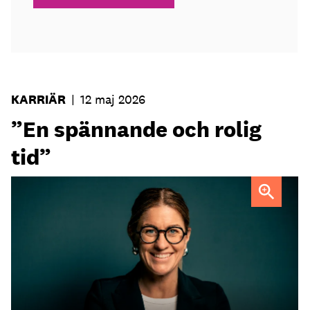
KARRIÄR
|
12 maj 2026
”En spännande och rolig
tid”
Sofia Widell
FOTO: Johanna Fond