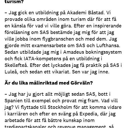
turism?
– Jag gick en utbildning på Akademi Båstad. Vi
provade olika områden inom turism där för att få
en känsla för vad vi ville göra. Efter en inspirerande
föreläsning om SAS bestämde jag mig för att jag
ville jobba inom flygbranschen och med dem. Jag
gjorde mitt examensarbete om SAS och Lufthansa.
Sedan utbildade jag mig i Amadeus bokningssystem
och fick IATA-kompetens på en utbildning i
Skellefteå. Efter det lyckades jag få praktik på SAS i
Luleå, och sedan ett vikariat. Sen var jag inne.
Är du lika målinriktad med Görväln?
– Jag har ju gjort allt möjligt sedan SAS, bott i
Spanien till exempel och provat mig fram. Vad vill
jag? Vi flyttade till Stockholm för att komma vidare
i karriären och efter en sväng på Expedia, där jag
arbetade för att få bättre kunskap inom
tredjepartskanaler och revenue management, så