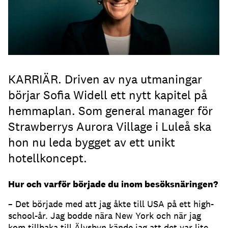
KARRIÄR. Driven av nya utmaningar
börjar Sofia Widell ett nytt kapitel på
hemmaplan. Som general manager för
Strawberrys Aurora Village i Luleå ska
hon nu leda bygget av ett unikt
hotellkoncept.
Hur och varför började du inom besöksnäringen?
– Det började med att jag åkte till USA på ett high-
school-år. Jag bodde nära New York och när jag
kom tillbaka till Älvsbyn kände jag att det var lite