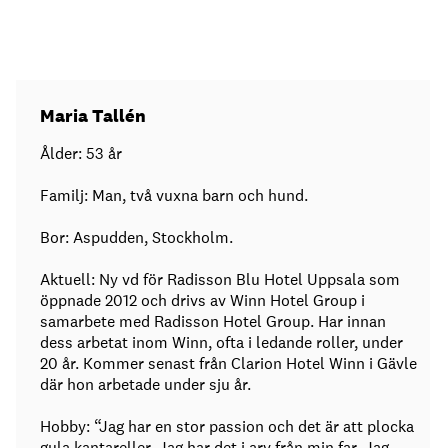
Maria Tallén
Ålder: 53 år
Familj: Man, två vuxna barn och hund.
Bor: Aspudden, Stockholm.
Aktuell: Ny vd för Radisson Blu Hotel Uppsala som
öppnade 2012 och drivs av Winn Hotel Group i
samarbete med Radisson Hotel Group. Har innan
dess arbetat inom Winn, ofta i ledande roller, under
20 år. Kommer senast från Clarion Hotel Winn i Gävle
där hon arbetade under sju år.
Hobby: “Jag har en stor passion och det är att plocka
gula kantareller. Jag har det i arv från min far. Jag