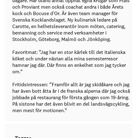
bagare. Har bland annat öppnat egna krogar som Plais
och Proviant men också coachat andra i både Årets
kock och Bocuse d'Or. Är även team manager för
Svenska Kocklandslaget. Ny kulinarisk ledare på
Carotte, en helhetsleverantör inom möten, catering,
bemanning och service med verksamheter i
Stockholm, Göteborg, Malmö och Jönköping.
Favoritmat: “Jag har en stor kärlek till det italienska
köket och under nästan alla mina semesterresor
hamnar jag där. Där finns en enkelhet som jag tycker
om.”
Fritidsintressen: “Framför allt är jag skidåkare och jag
har även bott åtta år i de franska alperna där jag också
jobbade på restaurang för första gången som 19-åring.
På sistone har det även blivit en del landsvägscykling,
men mest för motionen.”