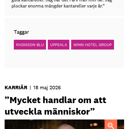
plockar enorma mängder kantareller varje år.”
Taggar
RADISSON BLU
UPPSALA
WINN HOTEL GROUP
KARRIÄR
|
18 maj 2026
”Mycket handlar om att
utveckla människor”
Fredrik Ander
FOTO: Carotte