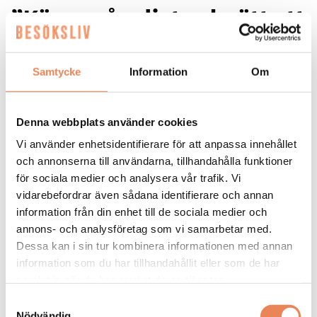
”Känns så roligt och rätt att
landa i Uppsala”
Samtycke
Information
Om
Maria Tallén
Denna webbplats använder cookies
Vi använder enhetsidentifierare för att anpassa innehållet
och annonserna till användarna, tillhandahålla funktioner
för sociala medier och analysera vår trafik. Vi
vidarebefordrar även sådana identifierare och annan
information från din enhet till de sociala medier och
annons- och analysföretag som vi samarbetar med.
KARRIÄR. Efter sju år på Clarion Hotel
Dessa kan i sin tur kombinera informationen med annan
information som du har tillhandahållit eller som de har
Winn i Gävle är det dags för Maria
samlat in när du har använt deras tjänster.
Tallén att ta sig an ett nytt uppdrag.
Samtyckesval
Sedan 1 juni är hon vd för Radisson Blu
Nödvändig