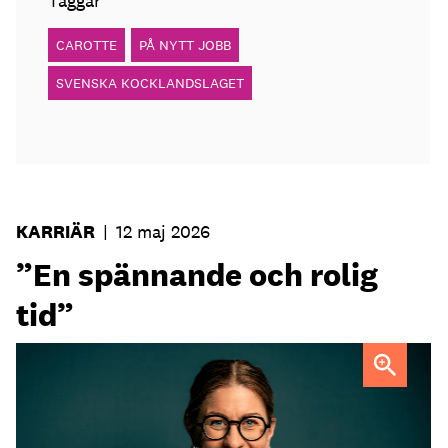
Taggar
CAROTTE
PÅ NYTT JOBB
SVENSKA KOCKLANDSLAGET
KARRIÄR
|
12 maj 2026
”En spännande och rolig
tid”
Sofia Widell
FOTO: Johanna Fond