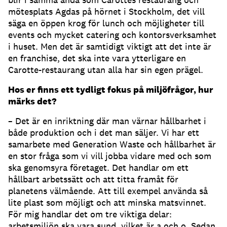
mötesplats Agdas på hörnet i Stockholm, det vill
säga en öppen krog för lunch och möjligheter till
events och mycket catering och kontorsverksamhet
i huset. Men det är samtidigt viktigt att det inte är
en franchise, det ska inte vara ytterligare en
Carotte-restaurang utan alla har sin egen prägel.
Hos er finns ett tydligt fokus på miljöfrågor, hur
märks det?
– Det är en inriktning där man värnar hållbarhet i
både produktion och i det man säljer. Vi har ett
samarbete med Generation Waste och hållbarhet är
en stor fråga som vi vill jobba vidare med och som
ska genomsyra företaget. Det handlar om ett
hållbart arbetssätt och att titta framåt för
planetens välmående. Att till exempel använda så
lite plast som möjligt och att minska matsvinnet.
För mig handlar det om tre viktiga delar:
arbetsmiljön ska vara sund, vilket är a och o. Sedan