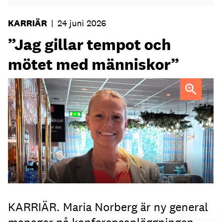
KARRIÄR
|
24 juni 2026
”Jag gillar tempot och
mötet med människor”
Maria Norberg, ny general manager på Skogshem & Wijk
KARRIÄR. Maria Norberg är ny general