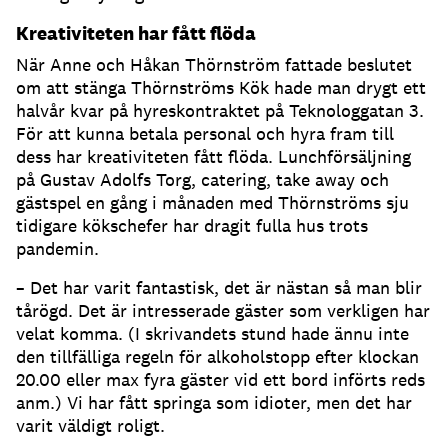
Kreativiteten har fått flöda
När Anne och Håkan Thörnström fattade beslutet
om att stänga Thörnströms Kök hade man drygt ett
halvår kvar på hyreskontraktet på Teknologgatan 3.
För att kunna betala personal och hyra fram till
dess har kreativiteten fått flöda. Lunchförsäljning
på Gustav Adolfs Torg, catering, take away och
gästspel en gång i månaden med Thörnströms sju
tidigare kökschefer har dragit fulla hus trots
pandemin.
– Det har varit fantastisk, det är nästan så man blir
tårögd. Det är intresserade gäster som verkligen har
velat komma. (I skrivandets stund hade ännu inte
den tillfälliga regeln för alkoholstopp efter klockan
20.00 eller max fyra gäster vid ett bord införts reds
anm.) Vi har fått springa som idioter, men det har
varit väldigt roligt.