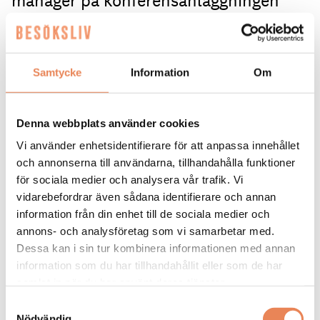
manager på konferensanläggningen
Skogshem & Wijk på Lidingö. Hon har
lång erfarenhet som ledare inom
besöksnäringen och kommer närmast
Samtycke
Information
Om
från posten som vd på Stockholm
Meeting Selection.
Denna webbplats använder cookies
Vi använder enhetsidentifierare för att anpassa innehållet
Vad har du gjort de första veckorna på nya
jobbet?
och annonserna till användarna, tillhandahålla funktioner
för sociala medier och analysera vår trafik. Vi
– Jag har lärt känna fastigheten – som är stor!
vidarebefordrar även sådana identifierare och annan
Skogshem & Wijk
är stort både invändigt och
information från din enhet till de sociala medier och
utvändigt. Och jag har framfört allt lärt känna
annons- och analysföretag som vi samarbetar med.
teamet, försökt vara med i olika avdelningars
Dessa kan i sin tur kombinera informationen med annan
arbetspass. Och så har jag så klart fokuserat på att
information som du har tillhandahållit eller som de har
lära känna ägarna, Thomas och Ann Nagel.
samlat in när du har använt deras tjänster.
Blir det några stora förändringar nu när du tar
Samtyckesval
över den dagliga driften på Skogshem & Wijk
?
Nödvändig