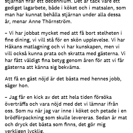
stjärnan firar ett decennium. Det är tack vare ett
gediget lagarbete, både i köket och i matsalen, som
man har kunnat behålla stjärnan under alla dessa
år, menar Anne Thörnström.
– Vi har jobbat mycket med att få bort stelheten i
fine dining, vi vill stå för en skön upplevelse. Vi har
Håkans matlagning och vi har kunskapen, men vi
vill också kunna prata och skratta med gästerna. Vi
har fått väldigt fina betyg genom åren för att vi får
gästerna att känna sig bekväma.
Att få en gäst nöjd är det bästa med hennes jobb,
säger hon.
– Jag får en kick av det att hela tiden försöka
överträffa och vara nöjd med det vi lämnar ifrån
oss. Som nu när jag var inne i köket och petade i en
brödförpackning som skulle levereras. Sedan är mat
och dryck det bästa som finns, det gör mig
verkligen lycklig.