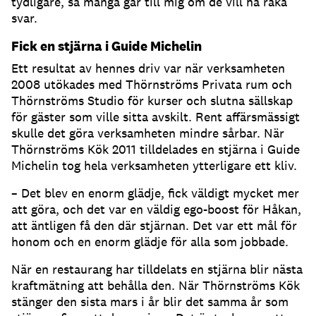
tydligare, så många går till mig om de vill ha raka
svar.
Fick en stjärna i Guide Michelin
Ett resultat av hennes driv var när verksamheten
2008 utökades med Thörnströms Privata rum och
Thörnströms Studio för kurser och slutna sällskap
för gäster som ville sitta avskilt. Rent affärsmässigt
skulle det göra verksamheten mindre sårbar. När
Thörnströms Kök 2011 tilldelades en stjärna i Guide
Michelin tog hela verksamheten ytterligare ett kliv.
– Det blev en enorm glädje, fick väldigt mycket mer
att göra, och det var en väldig ego-boost för Håkan,
att äntligen få den där stjärnan. Det var ett mål för
honom och en enorm glädje för alla som jobbade.
När en restaurang har tilldelats en stjärna blir nästa
kraftmätning att behålla den. När Thörnströms Kök
stänger den sista mars i år blir det samma år som