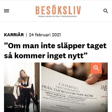
KARRIÄR
|
24 februari 2021
”Om man inte släpper taget
så kommer inget nytt”
Anne Thörnström har jobbat hårt med att få bort
stelheten i fine dining.
"Vi vill stå för en skön upplevelse", säger hon.
Foto: Nicke
Johansson