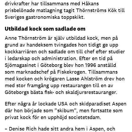
drivkrafter har tillsammans med Håkans
prisbelönade matlagning tagit Thörnströms Kök till
Sveriges gastronomiska toppskikt.
Utbildad kock som sadlade om
Anne Thörnström är själv utbildad kock, men på
grund av handeksem tvingades hon tidigt ge upp
kockkarriären och sadlade om till chef efter studier
i ledarskap och administration. Efter en tid på
Sjömagasinet i Göteborg blev hon 1996 anställd
som marknadschef på Fiskekrogen. Tillsammans
med kocken och krögaren Lasse Ahlström drev hon
med stor framgång upp restaurangen till en av
Göteborgs bästa fisk- och skaldjursrestauranger.
Efter några år lockade USA och skidparadiset Aspen
där hon började som ”skibum”, men fortsatte som
privat kock för en upphöjd societetsdam.
– Denise Rich hade sitt andra hem i Aspen, och