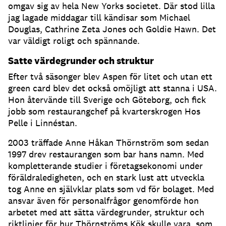
omgav sig av hela New Yorks societet. Där stod lilla
jag lagade middagar till kändisar som Michael
Douglas, Cathrine Zeta Jones och Goldie Hawn. Det
var väldigt roligt och spännande.
Satte värdegrunder och struktur
Efter två säsonger blev Aspen för litet och utan ett
green card blev det också omöjligt att stanna i USA.
Hon återvände till Sverige och Göteborg, och fick
jobb som restaurangchef på kvarterskrogen Hos
Pelle i Linnéstan.
2003 träffade Anne Håkan Thörnström som sedan
1997 drev restaurangen som bar hans namn. Med
kompletterande studier i företagsekonomi under
föräldraledigheten, och en stark lust att utveckla
tog Anne en självklar plats som vd för bolaget. Med
ansvar även för personalfrågor genomförde hon
arbetet med att sätta värdegrunder, struktur och
riktlinjer för hur Thörnströms Kök skulle vara, som