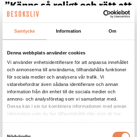
”Känns så roligt och rätt att
landa i Uppsala”
Samtycke
Information
Om
Maria Tallén
Denna webbplats använder cookies
Vi använder enhetsidentifierare för att anpassa innehållet
och annonserna till användarna, tillhandahålla funktioner
för sociala medier och analysera vår trafik. Vi
vidarebefordrar även sådana identifierare och annan
information från din enhet till de sociala medier och
annons- och analysföretag som vi samarbetar med.
KARRIÄR. Efter sju år på Clarion Hotel
Dessa kan i sin tur kombinera informationen med annan
Winn i Gävle är det dags för Maria
information som du har tillhandahållit eller som de har
samlat in när du har använt deras tjänster.
Tallén att ta sig an ett nytt uppdrag.
Samtyckesval
Sedan 1 juni är hon vd för Radisson Blu
Nödvändig