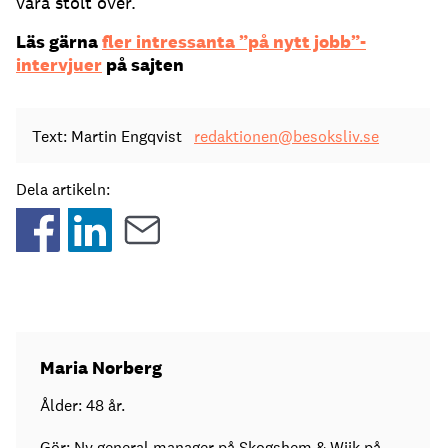
vara stolt över.
Läs gärna
fler intressanta ”på nytt jobb”-
intervjuer
på sajten
Text: Martin Engqvist
redaktionen@besoksliv.se
Dela artikeln:
Maria Norberg
Ålder: 48 år.
Gör: Ny general manager på Skogshem & Wijk på