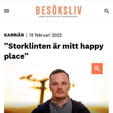
KARRIÄR
|
15 februari 2023
”Storklinten är mitt happy
place”
Tommy Eliasson Winter, vd Storklinten.
Foto: Mats
Engfors