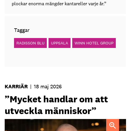
plockar enorma mängder kantareller varje år.”
Taggar
RADISSON BLU
UPPSALA
WINN HOTEL GROUP
KARRIÄR
|
18 maj 2026
”Mycket handlar om att
utveckla människor”
Fredrik Ander
FOTO: Carotte