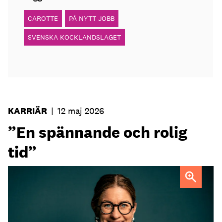
CAROTTE
PÅ NYTT JOBB
SVENSKA KOCKLANDSLAGET
KARRIÄR
|
12 maj 2026
”En spännande och rolig
tid”
Sofia Widell
FOTO: Johanna Fond