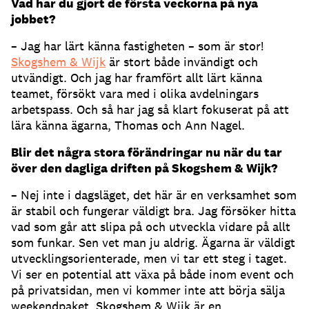
Vad har du gjort de första veckorna på nya
jobbet?
– Jag har lärt känna fastigheten – som är stor!
Skogshem & Wijk
är stort både invändigt och
utvändigt. Och jag har framfört allt lärt känna
teamet, försökt vara med i olika avdelningars
arbetspass. Och så har jag så klart fokuserat på att
lära känna ägarna, Thomas och Ann Nagel.
Blir det några stora förändringar nu när du tar
över den dagliga driften på Skogshem & Wijk
?
– Nej inte i dagsläget, det här är en verksamhet som
är stabil och fungerar väldigt bra. Jag försöker hitta
vad som går att slipa på och utveckla vidare på allt
som funkar. Sen vet man ju aldrig. Ägarna är väldigt
utvecklingsorienterade, men vi tar ett steg i taget.
Vi ser en potential att växa på både inom event och
på privatsidan, men vi kommer inte att börja sälja
weekendpaket. Skogshem & Wijk är en