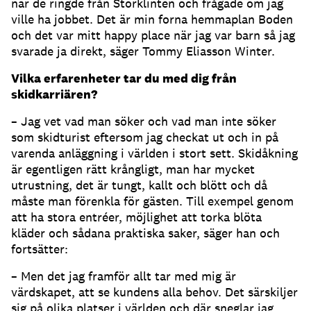
när de ringde från Storklinten och frågade om jag
ville ha jobbet. Det är min forna hemmaplan Boden
och det var mitt happy place när jag var barn så jag
svarade ja direkt, säger Tommy Eliasson Winter.
Vilka erfarenheter tar du med dig från
skidkarriären?
– Jag vet vad man söker och vad man inte söker
som skidturist eftersom jag checkat ut och in på
varenda anläggning i världen i stort sett. Skidåkning
är egentligen rätt krångligt, man har mycket
utrustning, det är tungt, kallt och blött och då
måste man förenkla för gästen. Till exempel genom
att ha stora entréer, möjlighet att torka blöta
kläder och sådana praktiska saker, säger han och
fortsätter:
– Men det jag framför allt tar med mig är
värdskapet, att se kundens alla behov. Det särskiljer
sig på olika platser i världen och där sneglar jag