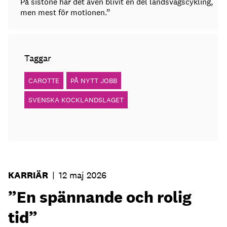
På sistone har det även blivit en del landsvägscykling,
men mest för motionen.”
Taggar
CAROTTE
PÅ NYTT JOBB
SVENSKA KOCKLANDSLAGET
KARRIÄR
|
12 maj 2026
”En spännande och rolig
tid”