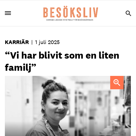
KARRIÄR
|
1 juli 2025
“Vi har blivit som en liten
familj”
Maryana Ursulowih tvingades fly kriget i Ukraina. Nu är
hon kallskänka på Lundsbrunn.