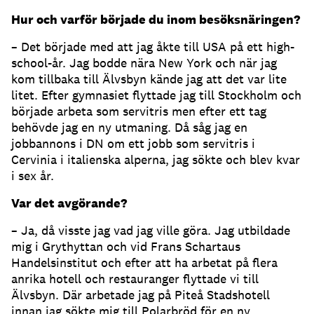
Hur och varför började du inom besöksnäringen?
– Det började med att jag åkte till USA på ett high-
school-år. Jag bodde nära New York och när jag
kom tillbaka till Älvsbyn kände jag att det var lite
litet. Efter gymnasiet flyttade jag till Stockholm och
började arbeta som servitris men efter ett tag
behövde jag en ny utmaning. Då såg jag en
jobbannons i DN om ett jobb som servitris i
Cervinia i italienska alperna, jag sökte och blev kvar
i sex år.
Var det avgörande?
– Ja, då visste jag vad jag ville göra. Jag utbildade
mig i Grythyttan och vid Frans Schartaus
Handelsinstitut och efter att ha arbetat på flera
anrika hotell och restauranger flyttade vi till
Älvsbyn. Där arbetade jag på Piteå Stadshotell
innan jag sökte mig till Polarbröd för en ny