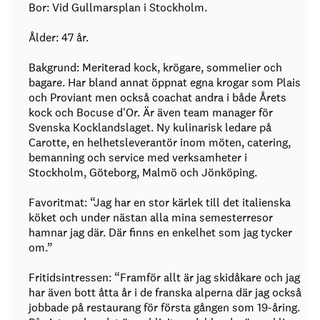
Bor: Vid Gullmarsplan i Stockholm.
Ålder: 47 år.
Bakgrund: Meriterad kock, krögare, sommelier och
bagare. Har bland annat öppnat egna krogar som Plais
och Proviant men också coachat andra i både Årets
kock och Bocuse d'Or. Är även team manager för
Svenska Kocklandslaget. Ny kulinarisk ledare på
Carotte, en helhetsleverantör inom möten, catering,
bemanning och service med verksamheter i
Stockholm, Göteborg, Malmö och Jönköping.
Favoritmat: “Jag har en stor kärlek till det italienska
köket och under nästan alla mina semesterresor
hamnar jag där. Där finns en enkelhet som jag tycker
om.”
Fritidsintressen: “Framför allt är jag skidåkare och jag
har även bott åtta år i de franska alperna där jag också
jobbade på restaurang för första gången som 19-åring.