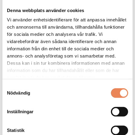
Kock
Denna webbplats använder cookies
Arbetsgivare: Smådalarö Gård Hotell & Spa
Vi använder enhetsidentifierare för att anpassa innehållet
Placeringsort: Dalarö
och annonserna till användarna, tillhandahålla funktioner
Sista ansökningsdag: 2026-08-30
för sociala medier och analysera vår trafik. Vi
LÄS MER
vidarebefordrar även sådana identifierare och annan
information från din enhet till de sociala medier och
DAGAR KVAR:
annons- och analysföretag som vi samarbetar med.
20
Dessa kan i sin tur kombinera informationen med annan
information som du har tillhandahållit eller som de har
samlat in när du har använt deras tjänster.
Samtyckesval
Nödvändig
Inställningar
Statistik