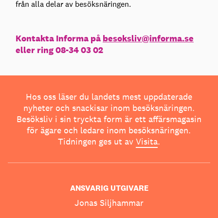
från alla delar av besöksnäringen.
Kontakta Informa på
besoksliv@informa.se
eller ring 08-34 03 02
Hos oss läser du landets mest uppdaterade
nyheter och snackisar inom besöksnäringen.
Besöksliv i sin tryckta form är ett affärsmagasin
för ägare och ledare inom besöksnäringen.
Tidningen ges ut av
Visita
.
ANSVARIG UTGIVARE
Jonas Siljhammar